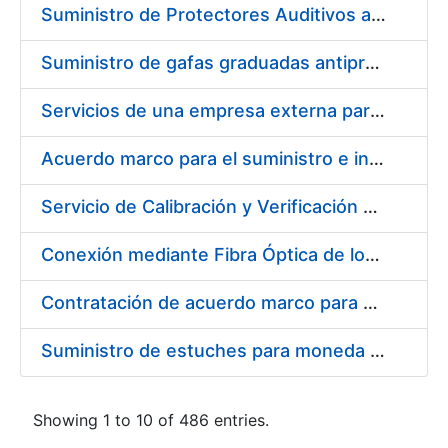
Suministro de Protectores Auditivos a medida para las personas trabajadoras de los Centros de Trabajo de Madrid y Burgos
Suministro de gafas graduadas antiproyecciones para los trabajadores de la FNMT-RCM en los centros de trabajo de Madrid y Burgos
Servicios de una empresa externa para el asesoramiento y resolución de los recursos de alzada que se presentan relacionados con procesos de selección para la FNMT-RCM
Acuerdo marco para el suministro e instalación de persianas, estores y otros complementos
Servicio de Calibración y Verificación Externa de los Equipos de Medición del Servicio de Prevención de la FNMT-RCM
Conexión mediante Fibra Óptica de los Centros de Proceso de Datos (CPDs) de las sedes de la FNMT-RCM de Burgos y Madrid
Contratación de acuerdo marco para el Suministro de Material de Electricidad para la Fábrica Nacional de Moneda y Timbre-Real Casa de la Moneda en su centro de trabajo de Burgos
Suministro de estuches para moneda de 30 €
Showing 1 to 10 of 486 entries.