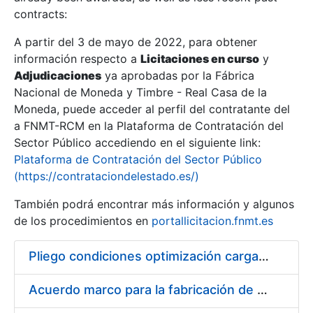
contracts:
Show/Hide
A partir del 3 de mayo de 2022, para obtener
información respecto a
Licitaciones en curso
y
Show/Hide
Adjudicaciones
ya aprobadas por la Fábrica
Show/Hide
Nacional de Moneda y Timbre - Real Casa de la
Moneda, puede acceder al perfil del contratante del
a FNMT-RCM en la Plataforma de Contratación del
Sector Público accediendo en el siguiente link:
Plataforma de Contratación del Sector Público
(https://contrataciondelestado.es/)
También podrá encontrar más información y algunos
de los procedimientos en
portallicitacion.fnmt.es
Pliego condiciones optimización cargas compras firmado
Show/Hide
Acuerdo marco para la fabricación de piezas