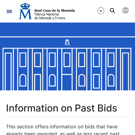
Navigation
Show/Hide
Show/Hide
Show/Hide
Show/Hide
Show/Hide
Information on Past Bids
Show/Hide
This section offers information on bids that have
already been awarded, as well as less recent past