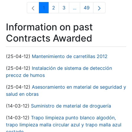
1
2
3
...
49
Page
Page
Page
Intermediate Pages Use T
Page
Information on past
Contracts Awarded
(25-04-12)
Mantenimiento de carretillas 2012
(25-04-12)
Instalación de sistema de detección
precoz de humos
(25-04-12)
Asesoramiento en material de seguridad y
salud en obras
(14-03-12)
Suministro de material de droguería
(14-03-12)
Trapo limpieza punto blanco algodón,
trapo limpieza malla circular azul y trapo malla azul
cortado