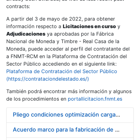
contracts:
Show/Hide
A partir del 3 de mayo de 2022, para obtener
información respecto a
Licitaciones en curso
y
Show/Hide
Adjudicaciones
ya aprobadas por la Fábrica
Show/Hide
Nacional de Moneda y Timbre - Real Casa de la
Moneda, puede acceder al perfil del contratante del
a FNMT-RCM en la Plataforma de Contratación del
Sector Público accediendo en el siguiente link:
Plataforma de Contratación del Sector Público
(https://contrataciondelestado.es/)
También podrá encontrar más información y algunos
de los procedimientos en
portallicitacion.fnmt.es
Pliego condiciones optimización cargas compras firmado
Show/Hide
Acuerdo marco para la fabricación de piezas