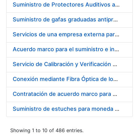
Suministro de Protectores Auditivos a medida para las personas trabajadoras de los Centros de Trabajo de Madrid y Burgos
Suministro de gafas graduadas antiproyecciones para los trabajadores de la FNMT-RCM en los centros de trabajo de Madrid y Burgos
Servicios de una empresa externa para el asesoramiento y resolución de los recursos de alzada que se presentan relacionados con procesos de selección para la FNMT-RCM
Acuerdo marco para el suministro e instalación de persianas, estores y otros complementos
Servicio de Calibración y Verificación Externa de los Equipos de Medición del Servicio de Prevención de la FNMT-RCM
Conexión mediante Fibra Óptica de los Centros de Proceso de Datos (CPDs) de las sedes de la FNMT-RCM de Burgos y Madrid
Contratación de acuerdo marco para el Suministro de Material de Electricidad para la Fábrica Nacional de Moneda y Timbre-Real Casa de la Moneda en su centro de trabajo de Burgos
Suministro de estuches para moneda de 30 €
Showing 1 to 10 of 486 entries.