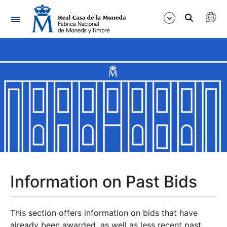
Navigation
Show/Hide
Show/Hide
Show/Hide
Show/Hide
Show/Hide
Information on Past Bids
Show/Hide
This section offers information on bids that have
already been awarded, as well as less recent past