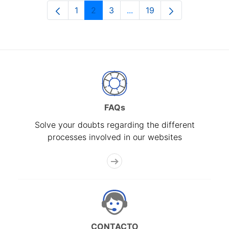
1
2
3
...
19
Page
Page
Page
Intermediate Pages Use T
Page
FAQs
Solve your doubts regarding the different
processes involved in our websites
CONTACTO