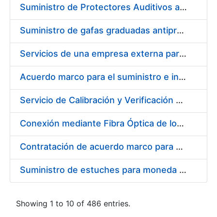
Suministro de Protectores Auditivos a medida para las personas trabajadoras de los Centros de Trabajo de Madrid y Burgos
Suministro de gafas graduadas antiproyecciones para los trabajadores de la FNMT-RCM en los centros de trabajo de Madrid y Burgos
Servicios de una empresa externa para el asesoramiento y resolución de los recursos de alzada que se presentan relacionados con procesos de selección para la FNMT-RCM
Acuerdo marco para el suministro e instalación de persianas, estores y otros complementos
Servicio de Calibración y Verificación Externa de los Equipos de Medición del Servicio de Prevención de la FNMT-RCM
Conexión mediante Fibra Óptica de los Centros de Proceso de Datos (CPDs) de las sedes de la FNMT-RCM de Burgos y Madrid
Contratación de acuerdo marco para el Suministro de Material de Electricidad para la Fábrica Nacional de Moneda y Timbre-Real Casa de la Moneda en su centro de trabajo de Burgos
Suministro de estuches para moneda de 30 €
Showing 1 to 10 of 486 entries.