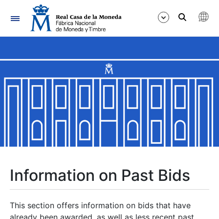
Navigation
Show/Hide
Show/Hide
Show/Hide
Show/Hide
Show/Hide
Information on Past Bids
Show/Hide
This section offers information on bids that have
already been awarded, as well as less recent past