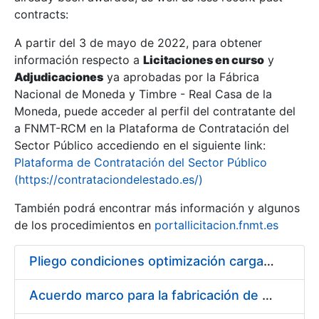
contracts:
Show/Hide
A partir del 3 de mayo de 2022, para obtener
información respecto a
Licitaciones en curso
y
Show/Hide
Adjudicaciones
ya aprobadas por la Fábrica
Show/Hide
Nacional de Moneda y Timbre - Real Casa de la
Moneda, puede acceder al perfil del contratante del
a FNMT-RCM en la Plataforma de Contratación del
Sector Público accediendo en el siguiente link:
Plataforma de Contratación del Sector Público
(https://contrataciondelestado.es/)
También podrá encontrar más información y algunos
de los procedimientos en
portallicitacion.fnmt.es
Pliego condiciones optimización cargas compras firmado
Show/Hide
Acuerdo marco para la fabricación de piezas