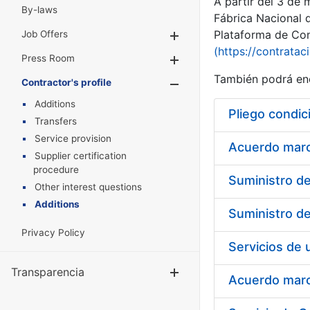
A partir del 3 de
By-laws
Fábrica Nacional 
Plataforma de Cont
Job Offers
Show/Hide
(https://contratac
Press Room
Show/Hide
También podrá enc
Contractor's profile
Show/Hide
Additions
Pliego condic
Transfers
Service provision
Acuerdo marco
Supplier certification
procedure
Other interest questions
Additions
Privacy Policy
Transparencia
Show/Hide
Acuerdo marco