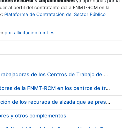
ciones en curso
y
Adjudicaciones
ya aprobadas por la
er al perfil del contratante del a FNMT-RCM en la
k:
Plataforma de Contratación del Sector Público
en
portallicitacion.fnmt.es
Suministro de Protectores Auditivos a medida para las personas trabajadoras de los Centros de Trabajo de Madrid y Burgos
Suministro de gafas graduadas antiproyecciones para los trabajadores de la FNMT-RCM en los centros de trabajo de Madrid y Burgos
Servicios de una empresa externa para el asesoramiento y resolución de los recursos de alzada que se presentan relacionados con procesos de selección para la FNMT-RCM
tores y otros complementos