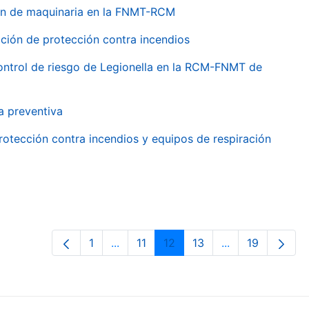
ión de maquinaria en la FNMT-RCM
ción de protección contra incendios
 control de riesgo de Legionella en la RCM-FNMT de
a preventiva
rotección contra incendios y equipos de respiración
1
...
11
12
13
...
19
Page
Intermediate Pages Use TAB to navig
Page
Page
Page
Intermediate Pa
Page