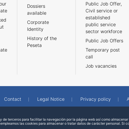
our
Public Job Offer,
Dossiers
cate
Civil service or
available
established
ked
Corporate
public service
ut
Identity
sector workforce
History of the
Public Job Offers
Peseta
cate
Temporary post
call
Job vacancies
Contact
Legal Notice
Privacy policy
A
 de terceros para facilitar la navegación por la página web así como almacenar 
 empleamos las cookies para almacenar o tratar datos de carácter personal. Si 