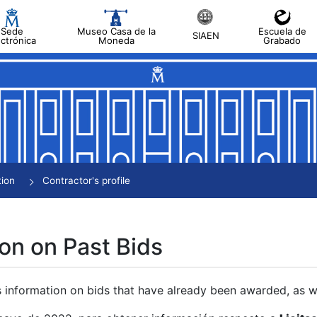
Sede
Museo Casa de la
Escuela de
SIAEN
ectrónica
Moneda
Grabado
tion
Contractor's profile
on on Past Bids
s information on bids that have already been awarded, as we