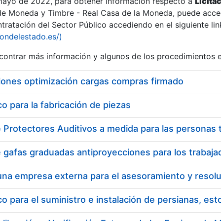
 mayo de 2022, para obtener información respecto a
Licita
de Moneda y Timbre - Real Casa de la Moneda, puede acced
ratación del Sector Público accediendo en el siguiente lin
iondelestado.es/)
ontrar más información y algunos de los procedimientos 
iones optimización cargas compras firmado
 para la fabricación de piezas
 para el suministro e instalación de persianas, es