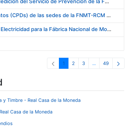
Servicio de Calibración y Verificación Externa de los Equipos de Medición del Servicio de Prevención de la FNMT-RCM
Conexión mediante Fibra Óptica de los Centros de Proceso de Datos (CPDs) de las sedes de la FNMT-RCM de Burgos y Madrid
Contratación de acuerdo marco para el Suministro de Material de Electricidad para la Fábrica Nacional de Moneda y Timbre-Real Casa de la Moneda en su centro de trabajo de Burgos
1
2
3
...
49
Page
Page
Page
Intermediate Pa
Page
d
da y Timbre - Real Casa de la Moneda
 Real Casa de la Moneda
endios