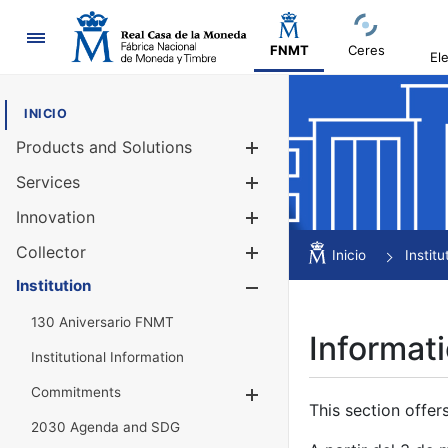
Navigation
FNMT
Ceres
El
INICIO
Products and Solutions
Show/Hide
Services
Show/Hide
Innovation
Show/Hide
Collector
Show/Hide
Inicio
Institu
Institution
Show/Hide
130 Aniversario FNMT
Informati
Institutional Information
Commitments
Show/Hide
This section offer
2030 Agenda and SDG