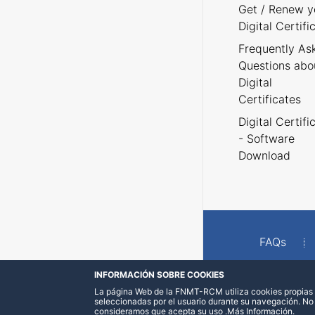
Get / Renew y
Digital Certifi
Frequently As
Questions abo
Digital
Certificates
Digital Certifi
- Software
Download
FAQs
INFORMACIÓN SOBRE COOKIES
La página Web de la FNMT-RCM utiliza cookies propias y
seleccionadas por el usuario durante su navegación. No
consideramos que acepta su uso
.
Más Información
.