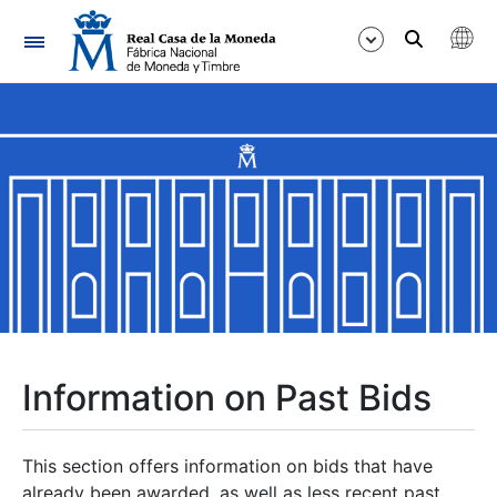
Navigation
Show/Hide
Show/Hide
Show/Hide
Show/Hide
Show/Hide
Information on Past Bids
Show/Hide
This section offers information on bids that have
already been awarded, as well as less recent past