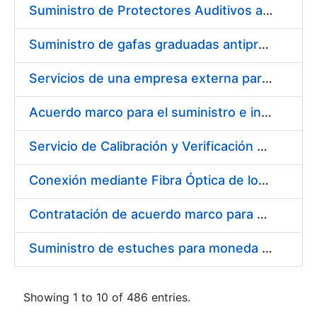
Suministro de Protectores Auditivos a medida para las personas trabajadoras de los Centros de Trabajo de Madrid y Burgos
Suministro de gafas graduadas antiproyecciones para los trabajadores de la FNMT-RCM en los centros de trabajo de Madrid y Burgos
Servicios de una empresa externa para el asesoramiento y resolución de los recursos de alzada que se presentan relacionados con procesos de selección para la FNMT-RCM
Acuerdo marco para el suministro e instalación de persianas, estores y otros complementos
Servicio de Calibración y Verificación Externa de los Equipos de Medición del Servicio de Prevención de la FNMT-RCM
Conexión mediante Fibra Óptica de los Centros de Proceso de Datos (CPDs) de las sedes de la FNMT-RCM de Burgos y Madrid
Contratación de acuerdo marco para el Suministro de Material de Electricidad para la Fábrica Nacional de Moneda y Timbre-Real Casa de la Moneda en su centro de trabajo de Burgos
Suministro de estuches para moneda de 30 €
Showing 1 to 10 of 486 entries.