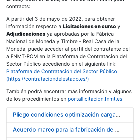
contracts:
Show/Hide
A partir del 3 de mayo de 2022, para obtener
información respecto a
Licitaciones en curso
y
Show/Hide
Adjudicaciones
ya aprobadas por la Fábrica
Show/Hide
Nacional de Moneda y Timbre - Real Casa de la
Moneda, puede acceder al perfil del contratante del
a FNMT-RCM en la Plataforma de Contratación del
Sector Público accediendo en el siguiente link:
Plataforma de Contratación del Sector Público
(https://contrataciondelestado.es/)
También podrá encontrar más información y algunos
de los procedimientos en
portallicitacion.fnmt.es
Pliego condiciones optimización cargas compras firmado
Show/Hide
Acuerdo marco para la fabricación de piezas