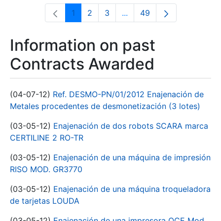
1
2
3
...
49
Page
Page
Page
Intermediate Pages Use T
Page
Information on past
Contracts Awarded
(04-07-12)
Ref. DESMO-PN/01/2012 Enajenación de
Metales procedentes de desmonetización (3 lotes)
(03-05-12)
Enajenación de dos robots SCARA marca
CERTILINE 2 RO-TR
(03-05-12)
Enajenación de una máquina de impresión
RISO MOD. GR3770
(03-05-12)
Enajenación de una máquina troqueladora
de tarjetas LOUDA
(03-05-12)
Enajenación de una impresora OCE Mod.