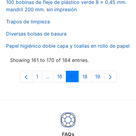
100 bobinas de fleje de plástico verde 8 x 0,45 mm.
mandril 200 mm. sin impresión
Trapos de limpieza
Diversas bolsas de basura
Papel higiénico doble capa y toallas en rollo de papel
Showing 161 to 170 of 184 entries.
1
...
16
17
18
19
Page
Intermediate Pages Use TAB to naviga
Page
Page
Page
Page
FAQs