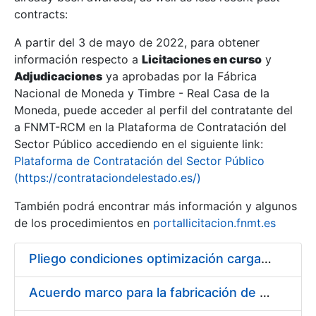
contracts:
Show/Hide
A partir del 3 de mayo de 2022, para obtener
información respecto a
Licitaciones en curso
y
Show/Hide
Adjudicaciones
ya aprobadas por la Fábrica
Show/Hide
Nacional de Moneda y Timbre - Real Casa de la
Moneda, puede acceder al perfil del contratante del
a FNMT-RCM en la Plataforma de Contratación del
Sector Público accediendo en el siguiente link:
Plataforma de Contratación del Sector Público
(https://contrataciondelestado.es/)
También podrá encontrar más información y algunos
de los procedimientos en
portallicitacion.fnmt.es
Pliego condiciones optimización cargas compras firmado
Show/Hide
Acuerdo marco para la fabricación de piezas