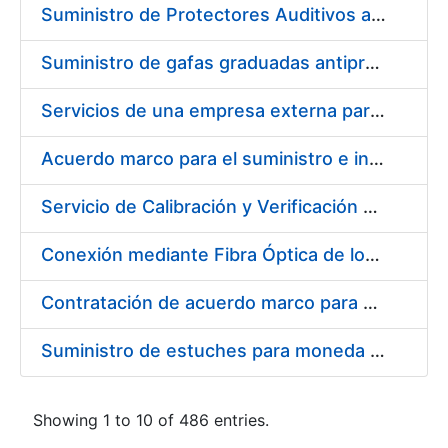
Suministro de Protectores Auditivos a medida para las personas trabajadoras de los Centros de Trabajo de Madrid y Burgos
Suministro de gafas graduadas antiproyecciones para los trabajadores de la FNMT-RCM en los centros de trabajo de Madrid y Burgos
Servicios de una empresa externa para el asesoramiento y resolución de los recursos de alzada que se presentan relacionados con procesos de selección para la FNMT-RCM
Acuerdo marco para el suministro e instalación de persianas, estores y otros complementos
Servicio de Calibración y Verificación Externa de los Equipos de Medición del Servicio de Prevención de la FNMT-RCM
Conexión mediante Fibra Óptica de los Centros de Proceso de Datos (CPDs) de las sedes de la FNMT-RCM de Burgos y Madrid
Contratación de acuerdo marco para el Suministro de Material de Electricidad para la Fábrica Nacional de Moneda y Timbre-Real Casa de la Moneda en su centro de trabajo de Burgos
Suministro de estuches para moneda de 30 €
Showing 1 to 10 of 486 entries.