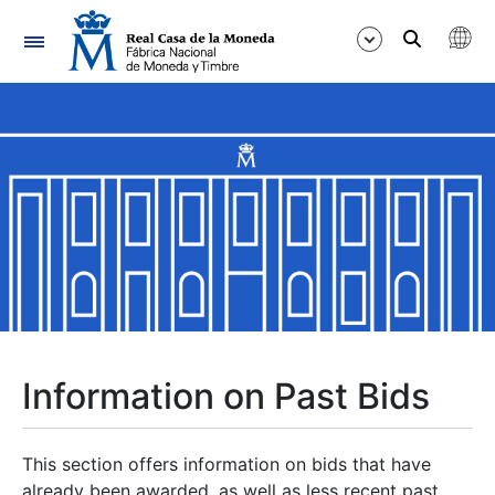
Navigation
Show/Hide
Show/Hide
Show/Hide
Show/Hide
Show/Hide
Information on Past Bids
Show/Hide
This section offers information on bids that have
already been awarded, as well as less recent past