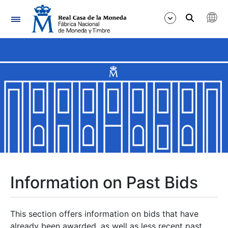
Navigation
Show/Hide
Show/Hide
Show/Hide
Show/Hide
Show/Hide
Information on Past Bids
Show/Hide
This section offers information on bids that have
already been awarded, as well as less recent past