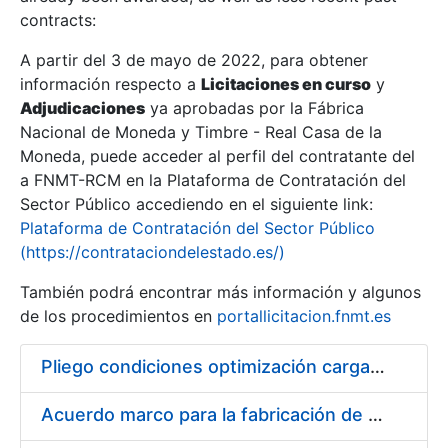
contracts:
Show/Hide
A partir del 3 de mayo de 2022, para obtener
información respecto a
Licitaciones en curso
y
Show/Hide
Adjudicaciones
ya aprobadas por la Fábrica
Show/Hide
Nacional de Moneda y Timbre - Real Casa de la
Moneda, puede acceder al perfil del contratante del
a FNMT-RCM en la Plataforma de Contratación del
Sector Público accediendo en el siguiente link:
Plataforma de Contratación del Sector Público
(https://contrataciondelestado.es/)
También podrá encontrar más información y algunos
de los procedimientos en
portallicitacion.fnmt.es
Pliego condiciones optimización cargas compras firmado
Show/Hide
Acuerdo marco para la fabricación de piezas