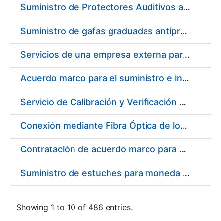
Suministro de Protectores Auditivos a medida para las personas trabajadoras de los Centros de Trabajo de Madrid y Burgos
Suministro de gafas graduadas antiproyecciones para los trabajadores de la FNMT-RCM en los centros de trabajo de Madrid y Burgos
Servicios de una empresa externa para el asesoramiento y resolución de los recursos de alzada que se presentan relacionados con procesos de selección para la FNMT-RCM
Acuerdo marco para el suministro e instalación de persianas, estores y otros complementos
Servicio de Calibración y Verificación Externa de los Equipos de Medición del Servicio de Prevención de la FNMT-RCM
Conexión mediante Fibra Óptica de los Centros de Proceso de Datos (CPDs) de las sedes de la FNMT-RCM de Burgos y Madrid
Contratación de acuerdo marco para el Suministro de Material de Electricidad para la Fábrica Nacional de Moneda y Timbre-Real Casa de la Moneda en su centro de trabajo de Burgos
Suministro de estuches para moneda de 30 €
Showing 1 to 10 of 486 entries.