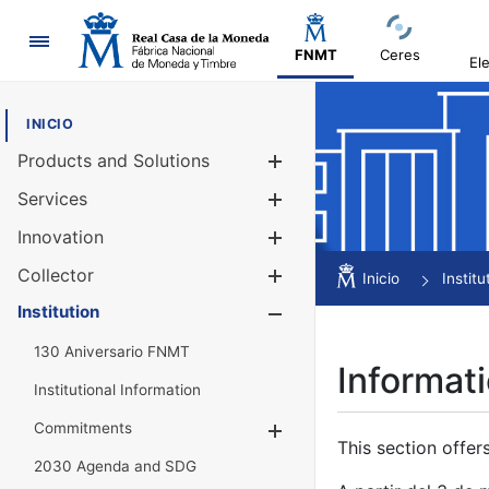
Navigation
FNMT
Ceres
El
INICIO
Products and Solutions
Show/Hide
Services
Show/Hide
Innovation
Show/Hide
Collector
Show/Hide
Inicio
Institu
Institution
Show/Hide
130 Aniversario FNMT
Informati
Institutional Information
Commitments
Show/Hide
This section offer
2030 Agenda and SDG