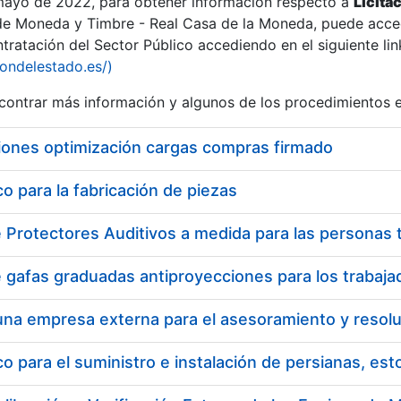
 mayo de 2022, para obtener información respecto a
Licita
de Moneda y Timbre - Real Casa de la Moneda, puede acced
ratación del Sector Público accediendo en el siguiente lin
iondelestado.es/)
ontrar más información y algunos de los procedimientos 
iones optimización cargas compras firmado
 para la fabricación de piezas
 para el suministro e instalación de persianas, es