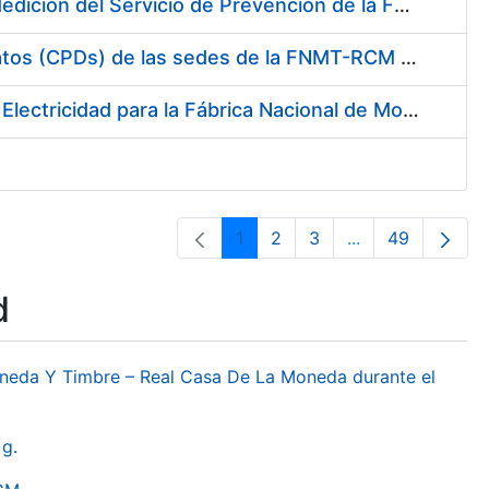
Servicio de Calibración y Verificación Externa de los Equipos de Medición del Servicio de Prevención de la FNMT-RCM
Conexión mediante Fibra Óptica de los Centros de Proceso de Datos (CPDs) de las sedes de la FNMT-RCM de Burgos y Madrid
Contratación de acuerdo marco para el Suministro de Material de Electricidad para la Fábrica Nacional de Moneda y Timbre-Real Casa de la Moneda en su centro de trabajo de Burgos
1
2
3
...
49
Page
Page
Page
Intermediate Pa
Page
d
oneda Y Timbre – Real Casa De La Moneda durante el
g.