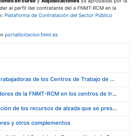
ciones en curso
y
Adjudicaciones
ya aprobadas por la
er al perfil del contratante del a FNMT-RCM en la
k:
Plataforma de Contratación del Sector Público
en
portallicitacion.fnmt.es
Suministro de Protectores Auditivos a medida para las personas trabajadoras de los Centros de Trabajo de Madrid y Burgos
Suministro de gafas graduadas antiproyecciones para los trabajadores de la FNMT-RCM en los centros de trabajo de Madrid y Burgos
Servicios de una empresa externa para el asesoramiento y resolución de los recursos de alzada que se presentan relacionados con procesos de selección para la FNMT-RCM
tores y otros complementos