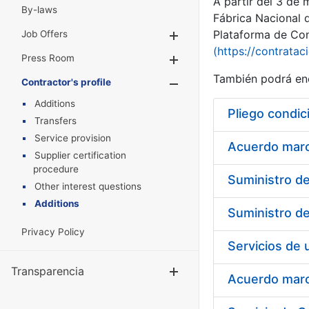
A partir del 3 de
By-laws
Fábrica Nacional 
Plataforma de Cont
Job Offers
Show/Hide
(https://contratac
Press Room
Show/Hide
También podrá enc
Contractor's profile
Show/Hide
Additions
Pliego condic
Transfers
Service provision
Acuerdo marco
Supplier certification
procedure
Other interest questions
Additions
Privacy Policy
Transparencia
Show/Hide
Acuerdo marco