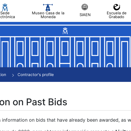
Sede
Museo Casa de la
Escuela de
SIAEN
ectrónica
Moneda
Grabado
tion
Contractor's profile
on on Past Bids
s information on bids that have already been awarded, as we