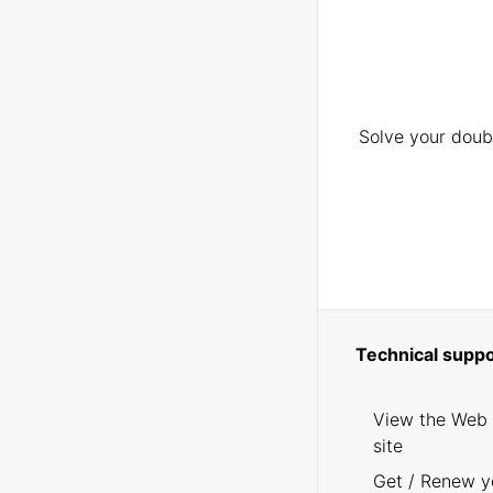
Solve your doubt
Technical suppo
View the Web
site
Get / Renew y