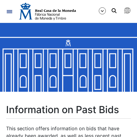
Navigation
Show/Hide
Show/Hide
Show/Hide
Show/Hide
Show/Hide
Information on Past Bids
Show/Hide
This section offers information on bids that have
already been awarded, as well as less recent past