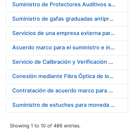
Suministro de Protectores Auditivos a medida para las personas trabajadoras de los Centros de Trabajo de Madrid y Burgos
Suministro de gafas graduadas antiproyecciones para los trabajadores de la FNMT-RCM en los centros de trabajo de Madrid y Burgos
Servicios de una empresa externa para el asesoramiento y resolución de los recursos de alzada que se presentan relacionados con procesos de selección para la FNMT-RCM
Acuerdo marco para el suministro e instalación de persianas, estores y otros complementos
Servicio de Calibración y Verificación Externa de los Equipos de Medición del Servicio de Prevención de la FNMT-RCM
Conexión mediante Fibra Óptica de los Centros de Proceso de Datos (CPDs) de las sedes de la FNMT-RCM de Burgos y Madrid
Contratación de acuerdo marco para el Suministro de Material de Electricidad para la Fábrica Nacional de Moneda y Timbre-Real Casa de la Moneda en su centro de trabajo de Burgos
Suministro de estuches para moneda de 30 €
Showing 1 to 10 of 486 entries.