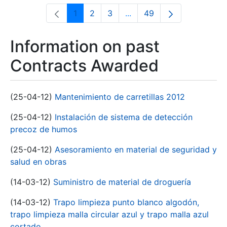
1
2
3
...
49
Page
Page
Page
Intermediate Pages Use T
Page
Information on past
Contracts Awarded
(25-04-12)
Mantenimiento de carretillas 2012
(25-04-12)
Instalación de sistema de detección
precoz de humos
(25-04-12)
Asesoramiento en material de seguridad y
salud en obras
(14-03-12)
Suministro de material de droguería
(14-03-12)
Trapo limpieza punto blanco algodón,
trapo limpieza malla circular azul y trapo malla azul
cortado