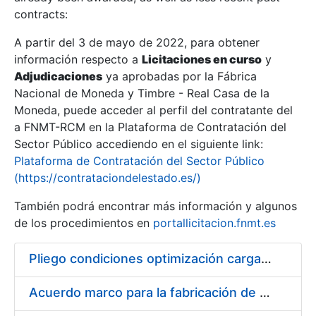
contracts:
Show/Hide
A partir del 3 de mayo de 2022, para obtener
información respecto a
Licitaciones en curso
y
Show/Hide
Adjudicaciones
ya aprobadas por la Fábrica
Show/Hide
Nacional de Moneda y Timbre - Real Casa de la
Moneda, puede acceder al perfil del contratante del
a FNMT-RCM en la Plataforma de Contratación del
Sector Público accediendo en el siguiente link:
Plataforma de Contratación del Sector Público
(https://contrataciondelestado.es/)
También podrá encontrar más información y algunos
de los procedimientos en
portallicitacion.fnmt.es
Pliego condiciones optimización cargas compras firmado
Show/Hide
Acuerdo marco para la fabricación de piezas