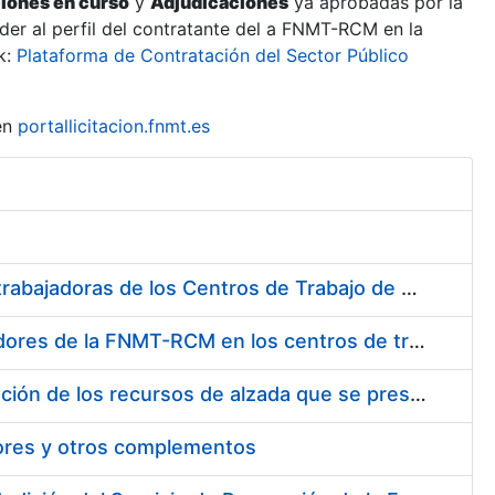
ciones en curso
y
Adjudicaciones
ya aprobadas por la
er al perfil del contratante del a FNMT-RCM en la
k:
Plataforma de Contratación del Sector Público
en
portallicitacion.fnmt.es
Suministro de Protectores Auditivos a medida para las personas trabajadoras de los Centros de Trabajo de Madrid y Burgos
Suministro de gafas graduadas antiproyecciones para los trabajadores de la FNMT-RCM en los centros de trabajo de Madrid y Burgos
Servicios de una empresa externa para el asesoramiento y resolución de los recursos de alzada que se presentan relacionados con procesos de selección para la FNMT-RCM
tores y otros complementos