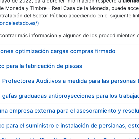
 mayo de 2022, para obtener información respecto a
Licita
de Moneda y Timbre - Real Casa de la Moneda, puede acced
ratación del Sector Público accediendo en el siguiente lin
iondelestado.es/)
ontrar más información y algunos de los procedimientos 
iones optimización cargas compras firmado
 para la fabricación de piezas
 para el suministro e instalación de persianas, es