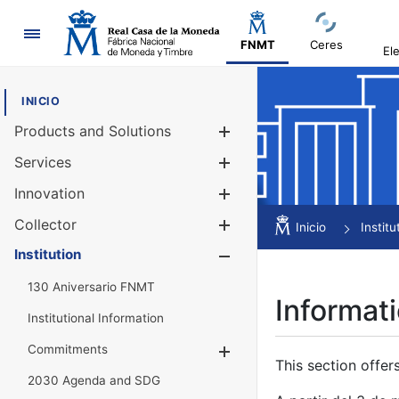
Navigation
FNMT
Ceres
El
INICIO
Products and Solutions
Show/Hide
Services
Show/Hide
Innovation
Show/Hide
Collector
Show/Hide
Inicio
Institu
Institution
Show/Hide
130 Aniversario FNMT
Informati
Institutional Information
Commitments
Show/Hide
This section offer
2030 Agenda and SDG