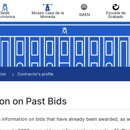
Sede
Museo Casa de la
Escuela de
SIAEN
ectrónica
Moneda
Grabado
tion
Contractor's profile
on on Past Bids
s information on bids that have already been awarded, as we