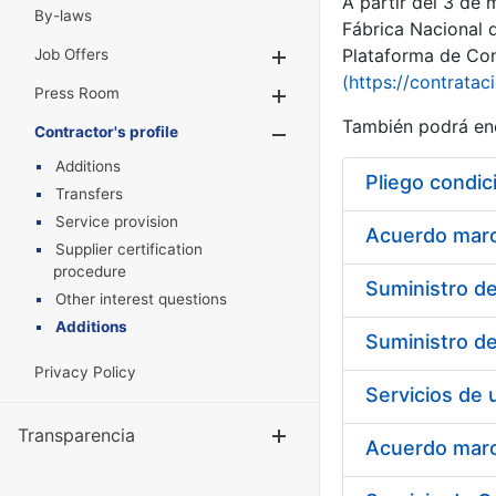
A partir del 3 de
By-laws
Fábrica Nacional 
Plataforma de Cont
Job Offers
Show/Hide
(https://contratac
Press Room
Show/Hide
También podrá enc
Contractor's profile
Show/Hide
Additions
Pliego condic
Transfers
Service provision
Acuerdo marco
Supplier certification
procedure
Other interest questions
Additions
Privacy Policy
Transparencia
Show/Hide
Acuerdo marco