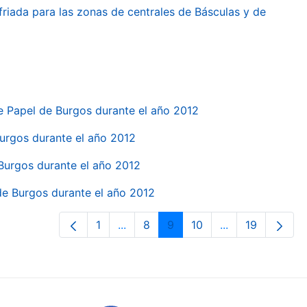
friada para las zonas de centrales de Básculas y de
e Papel de Burgos durante el año 2012
 Burgos durante el año 2012
 Burgos durante el año 2012
 de Burgos durante el año 2012
1
...
8
9
10
...
19
Page
Intermediate Pages Use TAB to navi
Page
Page
Page
Intermediate Pa
Page