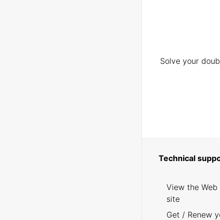
Solve your doubt
Technical suppo
View the Web
site
Get / Renew y