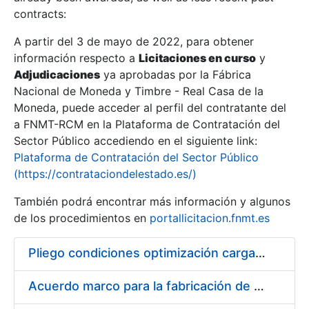
contracts:
Show/Hide
A partir del 3 de mayo de 2022, para obtener
información respecto a
Licitaciones en curso
y
Show/Hide
Adjudicaciones
ya aprobadas por la Fábrica
Show/Hide
Nacional de Moneda y Timbre - Real Casa de la
Moneda, puede acceder al perfil del contratante del
a FNMT-RCM en la Plataforma de Contratación del
Sector Público accediendo en el siguiente link:
Plataforma de Contratación del Sector Público
(https://contrataciondelestado.es/)
También podrá encontrar más información y algunos
de los procedimientos en
portallicitacion.fnmt.es
Pliego condiciones optimización cargas compras firmado
Show/Hide
Acuerdo marco para la fabricación de piezas