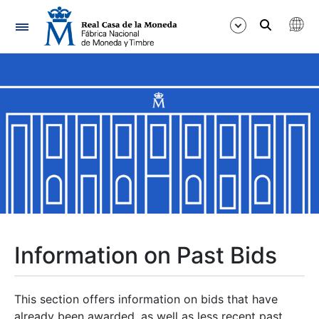
Navigation
Show/Hide
Show/Hide
Show/Hide
Show/Hide
Show/Hide
Information on Past Bids
Show/Hide
This section offers information on bids that have
already been awarded, as well as less recent past