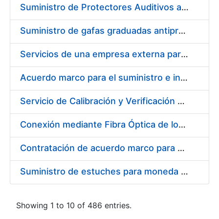
Suministro de Protectores Auditivos a medida para las personas trabajadoras de los Centros de Trabajo de Madrid y Burgos
Suministro de gafas graduadas antiproyecciones para los trabajadores de la FNMT-RCM en los centros de trabajo de Madrid y Burgos
Servicios de una empresa externa para el asesoramiento y resolución de los recursos de alzada que se presentan relacionados con procesos de selección para la FNMT-RCM
Acuerdo marco para el suministro e instalación de persianas, estores y otros complementos
Servicio de Calibración y Verificación Externa de los Equipos de Medición del Servicio de Prevención de la FNMT-RCM
Conexión mediante Fibra Óptica de los Centros de Proceso de Datos (CPDs) de las sedes de la FNMT-RCM de Burgos y Madrid
Contratación de acuerdo marco para el Suministro de Material de Electricidad para la Fábrica Nacional de Moneda y Timbre-Real Casa de la Moneda en su centro de trabajo de Burgos
Suministro de estuches para moneda de 30 €
Showing 1 to 10 of 486 entries.