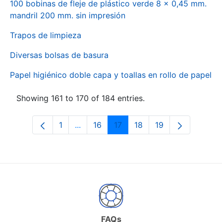
100 bobinas de fleje de plástico verde 8 x 0,45 mm.
mandril 200 mm. sin impresión
Trapos de limpieza
Diversas bolsas de basura
Papel higiénico doble capa y toallas en rollo de papel
Showing 161 to 170 of 184 entries.
1
...
16
17
18
19
Page
Intermediate Pages Use TAB to naviga
Page
Page
Page
Page
FAQs