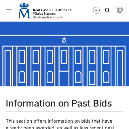
Navigation
Show/Hide
Show/Hide
Show/Hide
Show/Hide
Show/Hide
Information on Past Bids
Show/Hide
This section offers information on bids that have
already been awarded, as well as less recent past