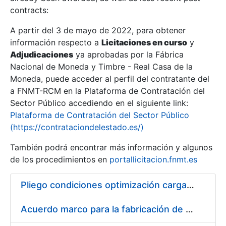
contracts:
Show/Hide
A partir del 3 de mayo de 2022, para obtener
información respecto a
Licitaciones en curso
y
Show/Hide
Adjudicaciones
ya aprobadas por la Fábrica
Show/Hide
Nacional de Moneda y Timbre - Real Casa de la
Moneda, puede acceder al perfil del contratante del
a FNMT-RCM en la Plataforma de Contratación del
Sector Público accediendo en el siguiente link:
Plataforma de Contratación del Sector Público
(https://contrataciondelestado.es/)
También podrá encontrar más información y algunos
de los procedimientos en
portallicitacion.fnmt.es
Pliego condiciones optimización cargas compras firmado
Show/Hide
Acuerdo marco para la fabricación de piezas