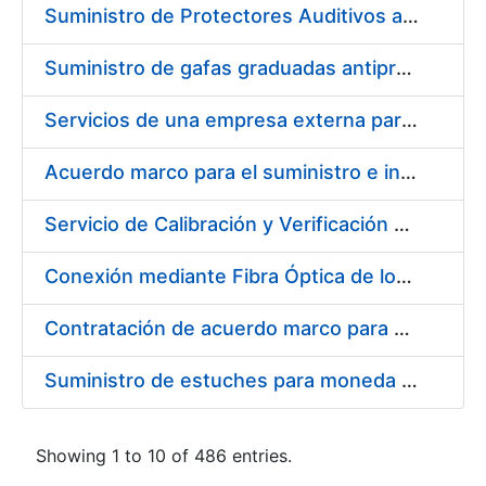
Suministro de Protectores Auditivos a medida para las personas trabajadoras de los Centros de Trabajo de Madrid y Burgos
Suministro de gafas graduadas antiproyecciones para los trabajadores de la FNMT-RCM en los centros de trabajo de Madrid y Burgos
Servicios de una empresa externa para el asesoramiento y resolución de los recursos de alzada que se presentan relacionados con procesos de selección para la FNMT-RCM
Acuerdo marco para el suministro e instalación de persianas, estores y otros complementos
Servicio de Calibración y Verificación Externa de los Equipos de Medición del Servicio de Prevención de la FNMT-RCM
Conexión mediante Fibra Óptica de los Centros de Proceso de Datos (CPDs) de las sedes de la FNMT-RCM de Burgos y Madrid
Contratación de acuerdo marco para el Suministro de Material de Electricidad para la Fábrica Nacional de Moneda y Timbre-Real Casa de la Moneda en su centro de trabajo de Burgos
Suministro de estuches para moneda de 30 €
Showing 1 to 10 of 486 entries.