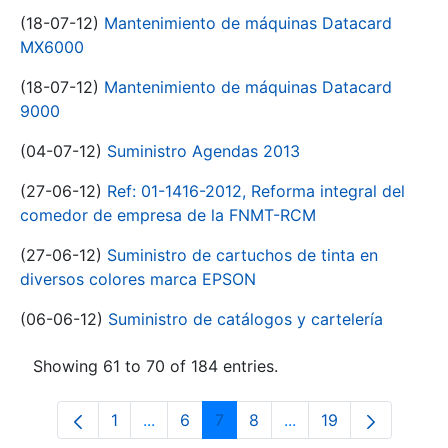
(18-07-12)
Mantenimiento de máquinas Datacard
MX6000
(18-07-12)
Mantenimiento de máquinas Datacard
9000
(04-07-12)
Suministro Agendas 2013
(27-06-12)
Ref: 01-1416-2012, Reforma integral del
comedor de empresa de la FNMT-RCM
(27-06-12)
Suministro de cartuchos de tinta en
diversos colores marca EPSON
(06-06-12)
Suministro de catálogos y cartelería
Showing 61 to 70 of 184 entries.
1
...
6
7
8
...
19
Page
Intermediate Pages Use TAB to navigat
Page
Page
Page
Intermediate Pages U
Page