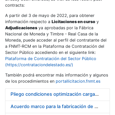
contracts:
Show/Hide
A partir del 3 de mayo de 2022, para obtener
información respecto a
Licitaciones en curso
y
Show/Hide
Adjudicaciones
ya aprobadas por la Fábrica
Show/Hide
Nacional de Moneda y Timbre - Real Casa de la
Moneda, puede acceder al perfil del contratante del
a FNMT-RCM en la Plataforma de Contratación del
Sector Público accediendo en el siguiente link:
Plataforma de Contratación del Sector Público
(https://contrataciondelestado.es/)
También podrá encontrar más información y algunos
de los procedimientos en
portallicitacion.fnmt.es
Pliego condiciones optimización cargas compras firmado
Show/Hide
Acuerdo marco para la fabricación de piezas