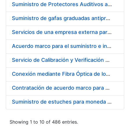
Suministro de Protectores Auditivos a medida para las personas trabajadoras de los Centros de Trabajo de Madrid y Burgos
Suministro de gafas graduadas antiproyecciones para los trabajadores de la FNMT-RCM en los centros de trabajo de Madrid y Burgos
Servicios de una empresa externa para el asesoramiento y resolución de los recursos de alzada que se presentan relacionados con procesos de selección para la FNMT-RCM
Acuerdo marco para el suministro e instalación de persianas, estores y otros complementos
Servicio de Calibración y Verificación Externa de los Equipos de Medición del Servicio de Prevención de la FNMT-RCM
Conexión mediante Fibra Óptica de los Centros de Proceso de Datos (CPDs) de las sedes de la FNMT-RCM de Burgos y Madrid
Contratación de acuerdo marco para el Suministro de Material de Electricidad para la Fábrica Nacional de Moneda y Timbre-Real Casa de la Moneda en su centro de trabajo de Burgos
Suministro de estuches para moneda de 30 €
Showing 1 to 10 of 486 entries.