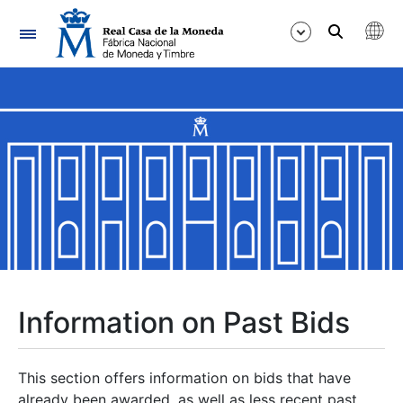
Navigation
Show/Hide
Show/Hide
Show/Hide
Show/Hide
Show/Hide
Information on Past Bids
Show/Hide
This section offers information on bids that have
already been awarded, as well as less recent past