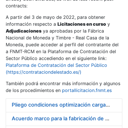
contracts:
Show/Hide
A partir del 3 de mayo de 2022, para obtener
información respecto a
Licitaciones en curso
y
Show/Hide
Adjudicaciones
ya aprobadas por la Fábrica
Show/Hide
Nacional de Moneda y Timbre - Real Casa de la
Moneda, puede acceder al perfil del contratante del
a FNMT-RCM en la Plataforma de Contratación del
Sector Público accediendo en el siguiente link:
Plataforma de Contratación del Sector Público
(https://contrataciondelestado.es/)
También podrá encontrar más información y algunos
de los procedimientos en
portallicitacion.fnmt.es
Pliego condiciones optimización cargas compras firmado
Show/Hide
Acuerdo marco para la fabricación de piezas