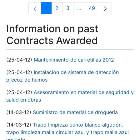
1
2
3
...
49
Page
Page
Page
Intermediate Pages Use T
Page
Information on past
Contracts Awarded
(25-04-12)
Mantenimiento de carretillas 2012
(25-04-12)
Instalación de sistema de detección
precoz de humos
(25-04-12)
Asesoramiento en material de seguridad y
salud en obras
(14-03-12)
Suministro de material de droguería
(14-03-12)
Trapo limpieza punto blanco algodón,
trapo limpieza malla circular azul y trapo malla azul
cortado