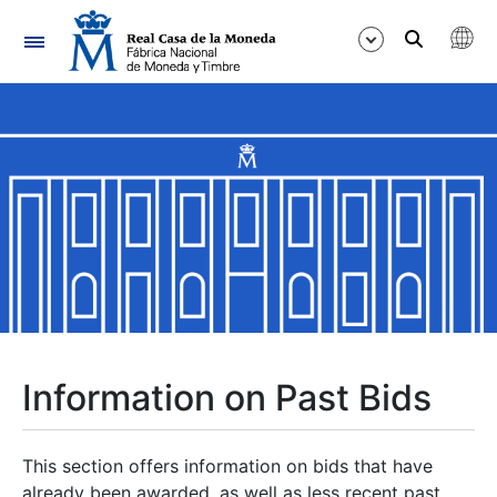
Navigation
Show/Hide
Show/Hide
Show/Hide
Show/Hide
Show/Hide
Information on Past Bids
Show/Hide
This section offers information on bids that have
already been awarded, as well as less recent past