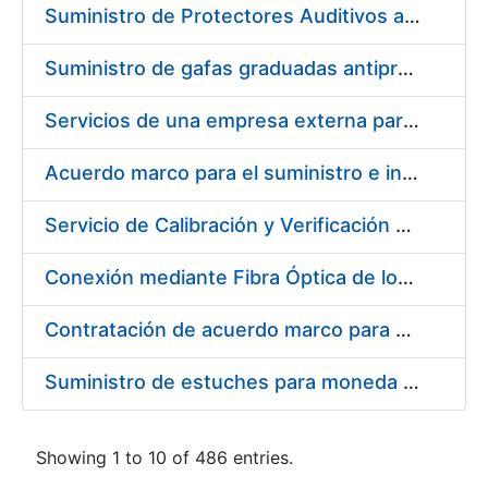
Suministro de Protectores Auditivos a medida para las personas trabajadoras de los Centros de Trabajo de Madrid y Burgos
Suministro de gafas graduadas antiproyecciones para los trabajadores de la FNMT-RCM en los centros de trabajo de Madrid y Burgos
Servicios de una empresa externa para el asesoramiento y resolución de los recursos de alzada que se presentan relacionados con procesos de selección para la FNMT-RCM
Acuerdo marco para el suministro e instalación de persianas, estores y otros complementos
Servicio de Calibración y Verificación Externa de los Equipos de Medición del Servicio de Prevención de la FNMT-RCM
Conexión mediante Fibra Óptica de los Centros de Proceso de Datos (CPDs) de las sedes de la FNMT-RCM de Burgos y Madrid
Contratación de acuerdo marco para el Suministro de Material de Electricidad para la Fábrica Nacional de Moneda y Timbre-Real Casa de la Moneda en su centro de trabajo de Burgos
Suministro de estuches para moneda de 30 €
Showing 1 to 10 of 486 entries.