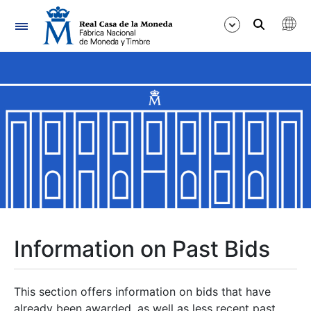
Navigation
Show/Hide
Show/Hide
Show/Hide
Show/Hide
Show/Hide
Information on Past Bids
Show/Hide
This section offers information on bids that have
already been awarded, as well as less recent past