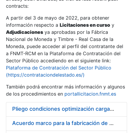
contracts:
Show/Hide
A partir del 3 de mayo de 2022, para obtener
información respecto a
Licitaciones en curso
y
Show/Hide
Adjudicaciones
ya aprobadas por la Fábrica
Show/Hide
Nacional de Moneda y Timbre - Real Casa de la
Moneda, puede acceder al perfil del contratante del
a FNMT-RCM en la Plataforma de Contratación del
Sector Público accediendo en el siguiente link:
Plataforma de Contratación del Sector Público
(https://contrataciondelestado.es/)
También podrá encontrar más información y algunos
de los procedimientos en
portallicitacion.fnmt.es
Pliego condiciones optimización cargas compras firmado
Show/Hide
Acuerdo marco para la fabricación de piezas