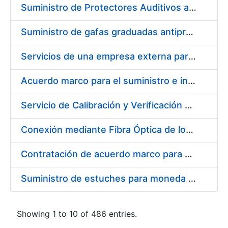
Suministro de Protectores Auditivos a medida para las personas trabajadoras de los Centros de Trabajo de Madrid y Burgos
Suministro de gafas graduadas antiproyecciones para los trabajadores de la FNMT-RCM en los centros de trabajo de Madrid y Burgos
Servicios de una empresa externa para el asesoramiento y resolución de los recursos de alzada que se presentan relacionados con procesos de selección para la FNMT-RCM
Acuerdo marco para el suministro e instalación de persianas, estores y otros complementos
Servicio de Calibración y Verificación Externa de los Equipos de Medición del Servicio de Prevención de la FNMT-RCM
Conexión mediante Fibra Óptica de los Centros de Proceso de Datos (CPDs) de las sedes de la FNMT-RCM de Burgos y Madrid
Contratación de acuerdo marco para el Suministro de Material de Electricidad para la Fábrica Nacional de Moneda y Timbre-Real Casa de la Moneda en su centro de trabajo de Burgos
Suministro de estuches para moneda de 30 €
Showing 1 to 10 of 486 entries.