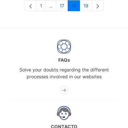
1
...
17
18
19
Page
Intermediate Pages Use TAB to navi
Page
Page
Page
FAQs
Solve your doubts regarding the different
processes involved in our websites
CONTACTO