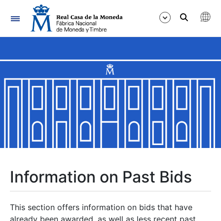
Navigation
Show/Hide
Show/Hide
Show/Hide
Show/Hide
Show/Hide
Information on Past Bids
Show/Hide
This section offers information on bids that have
already been awarded, as well as less recent past