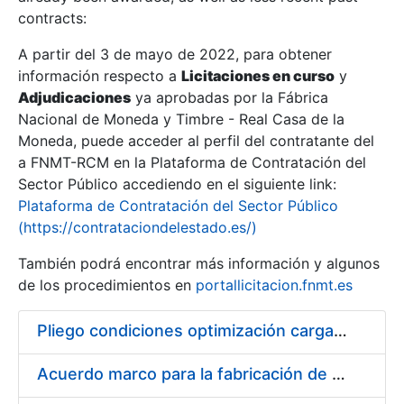
contracts:
Show/Hide
A partir del 3 de mayo de 2022, para obtener
información respecto a
Licitaciones en curso
y
Show/Hide
Adjudicaciones
ya aprobadas por la Fábrica
Show/Hide
Nacional de Moneda y Timbre - Real Casa de la
Moneda, puede acceder al perfil del contratante del
a FNMT-RCM en la Plataforma de Contratación del
Sector Público accediendo en el siguiente link:
Plataforma de Contratación del Sector Público
(https://contrataciondelestado.es/)
También podrá encontrar más información y algunos
de los procedimientos en
portallicitacion.fnmt.es
Pliego condiciones optimización cargas compras firmado
Show/Hide
Acuerdo marco para la fabricación de piezas