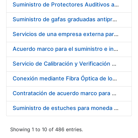
Suministro de Protectores Auditivos a medida para las personas trabajadoras de los Centros de Trabajo de Madrid y Burgos
Suministro de gafas graduadas antiproyecciones para los trabajadores de la FNMT-RCM en los centros de trabajo de Madrid y Burgos
Servicios de una empresa externa para el asesoramiento y resolución de los recursos de alzada que se presentan relacionados con procesos de selección para la FNMT-RCM
Acuerdo marco para el suministro e instalación de persianas, estores y otros complementos
Servicio de Calibración y Verificación Externa de los Equipos de Medición del Servicio de Prevención de la FNMT-RCM
Conexión mediante Fibra Óptica de los Centros de Proceso de Datos (CPDs) de las sedes de la FNMT-RCM de Burgos y Madrid
Contratación de acuerdo marco para el Suministro de Material de Electricidad para la Fábrica Nacional de Moneda y Timbre-Real Casa de la Moneda en su centro de trabajo de Burgos
Suministro de estuches para moneda de 30 €
Showing 1 to 10 of 486 entries.