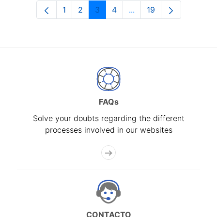
1
2
3
4
...
19
Page
Page
Page
Page
Intermediate Pages Use
Page
FAQs
Solve your doubts regarding the different
processes involved in our websites
CONTACTO