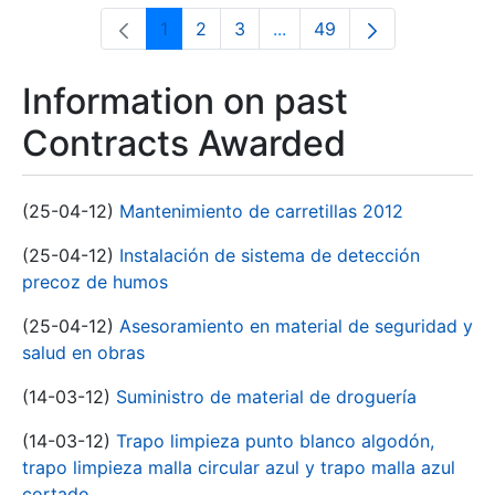
1
2
3
...
49
Page
Page
Page
Intermediate Pages Use T
Page
Information on past
Contracts Awarded
(25-04-12)
Mantenimiento de carretillas 2012
(25-04-12)
Instalación de sistema de detección
precoz de humos
(25-04-12)
Asesoramiento en material de seguridad y
salud en obras
(14-03-12)
Suministro de material de droguería
(14-03-12)
Trapo limpieza punto blanco algodón,
trapo limpieza malla circular azul y trapo malla azul
cortado