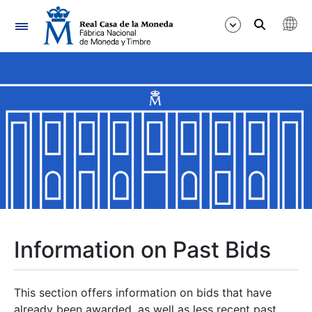
Navigation
Show/Hide
Show/Hide
Show/Hide
Show/Hide
Show/Hide
Information on Past Bids
Show/Hide
This section offers information on bids that have
already been awarded, as well as less recent past