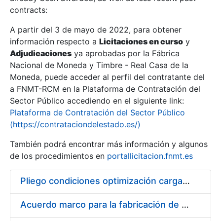
contracts:
Show/Hide
A partir del 3 de mayo de 2022, para obtener
información respecto a
Licitaciones en curso
y
Show/Hide
Adjudicaciones
ya aprobadas por la Fábrica
Show/Hide
Nacional de Moneda y Timbre - Real Casa de la
Moneda, puede acceder al perfil del contratante del
a FNMT-RCM en la Plataforma de Contratación del
Sector Público accediendo en el siguiente link:
Plataforma de Contratación del Sector Público
(https://contrataciondelestado.es/)
También podrá encontrar más información y algunos
de los procedimientos en
portallicitacion.fnmt.es
Pliego condiciones optimización cargas compras firmado
Show/Hide
Acuerdo marco para la fabricación de piezas