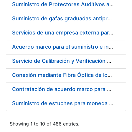
Suministro de Protectores Auditivos a medida para las personas trabajadoras de los Centros de Trabajo de Madrid y Burgos
Suministro de gafas graduadas antiproyecciones para los trabajadores de la FNMT-RCM en los centros de trabajo de Madrid y Burgos
Servicios de una empresa externa para el asesoramiento y resolución de los recursos de alzada que se presentan relacionados con procesos de selección para la FNMT-RCM
Acuerdo marco para el suministro e instalación de persianas, estores y otros complementos
Servicio de Calibración y Verificación Externa de los Equipos de Medición del Servicio de Prevención de la FNMT-RCM
Conexión mediante Fibra Óptica de los Centros de Proceso de Datos (CPDs) de las sedes de la FNMT-RCM de Burgos y Madrid
Contratación de acuerdo marco para el Suministro de Material de Electricidad para la Fábrica Nacional de Moneda y Timbre-Real Casa de la Moneda en su centro de trabajo de Burgos
Suministro de estuches para moneda de 30 €
Showing 1 to 10 of 486 entries.