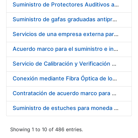
Suministro de Protectores Auditivos a medida para las personas trabajadoras de los Centros de Trabajo de Madrid y Burgos
Suministro de gafas graduadas antiproyecciones para los trabajadores de la FNMT-RCM en los centros de trabajo de Madrid y Burgos
Servicios de una empresa externa para el asesoramiento y resolución de los recursos de alzada que se presentan relacionados con procesos de selección para la FNMT-RCM
Acuerdo marco para el suministro e instalación de persianas, estores y otros complementos
Servicio de Calibración y Verificación Externa de los Equipos de Medición del Servicio de Prevención de la FNMT-RCM
Conexión mediante Fibra Óptica de los Centros de Proceso de Datos (CPDs) de las sedes de la FNMT-RCM de Burgos y Madrid
Contratación de acuerdo marco para el Suministro de Material de Electricidad para la Fábrica Nacional de Moneda y Timbre-Real Casa de la Moneda en su centro de trabajo de Burgos
Suministro de estuches para moneda de 30 €
Showing 1 to 10 of 486 entries.