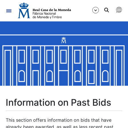
Navigation
Show/Hide
Show/Hide
Show/Hide
Show/Hide
Show/Hide
Information on Past Bids
Show/Hide
This section offers information on bids that have
already been awarded, as well as less recent past