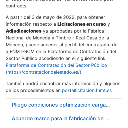
contracts:
Show/Hide
A partir del 3 de mayo de 2022, para obtener
información respecto a
Licitaciones en curso
y
Show/Hide
Adjudicaciones
ya aprobadas por la Fábrica
Show/Hide
Nacional de Moneda y Timbre - Real Casa de la
Moneda, puede acceder al perfil del contratante del
a FNMT-RCM en la Plataforma de Contratación del
Sector Público accediendo en el siguiente link:
Plataforma de Contratación del Sector Público
(https://contrataciondelestado.es/)
También podrá encontrar más información y algunos
de los procedimientos en
portallicitacion.fnmt.es
Pliego condiciones optimización cargas compras firmado
Show/Hide
Acuerdo marco para la fabricación de piezas