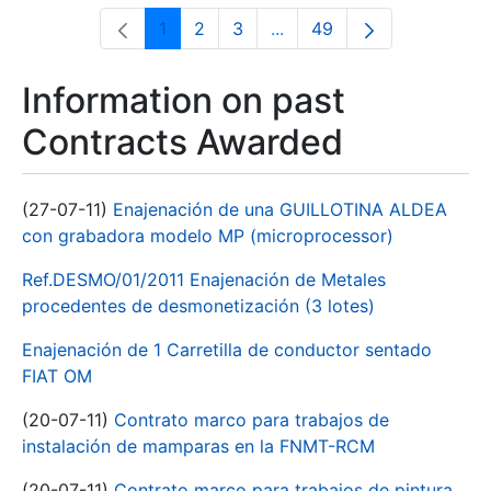
1
2
3
...
49
Page
Page
Page
Intermediate Pages Use T
Page
Information on past
Contracts Awarded
(27-07-11)
Enajenación de una GUILLOTINA ALDEA
con grabadora modelo MP (microprocessor)
Ref.DESMO/01/2011 Enajenación de Metales
procedentes de desmonetización (3 lotes)
Enajenación de 1 Carretilla de conductor sentado
FIAT OM
(20-07-11)
Contrato marco para trabajos de
instalación de mamparas en la FNMT-RCM
(20-07-11)
Contrato marco para trabajos de pintura