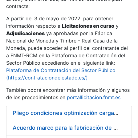
contracts:
Show/Hide
A partir del 3 de mayo de 2022, para obtener
información respecto a
Licitaciones en curso
y
Show/Hide
Adjudicaciones
ya aprobadas por la Fábrica
Show/Hide
Nacional de Moneda y Timbre - Real Casa de la
Moneda, puede acceder al perfil del contratante del
a FNMT-RCM en la Plataforma de Contratación del
Sector Público accediendo en el siguiente link:
Plataforma de Contratación del Sector Público
(https://contrataciondelestado.es/)
También podrá encontrar más información y algunos
de los procedimientos en
portallicitacion.fnmt.es
Pliego condiciones optimización cargas compras firmado
Show/Hide
Acuerdo marco para la fabricación de piezas