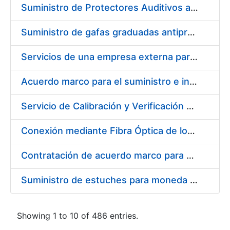
Suministro de Protectores Auditivos a medida para las personas trabajadoras de los Centros de Trabajo de Madrid y Burgos
Suministro de gafas graduadas antiproyecciones para los trabajadores de la FNMT-RCM en los centros de trabajo de Madrid y Burgos
Servicios de una empresa externa para el asesoramiento y resolución de los recursos de alzada que se presentan relacionados con procesos de selección para la FNMT-RCM
Acuerdo marco para el suministro e instalación de persianas, estores y otros complementos
Servicio de Calibración y Verificación Externa de los Equipos de Medición del Servicio de Prevención de la FNMT-RCM
Conexión mediante Fibra Óptica de los Centros de Proceso de Datos (CPDs) de las sedes de la FNMT-RCM de Burgos y Madrid
Contratación de acuerdo marco para el Suministro de Material de Electricidad para la Fábrica Nacional de Moneda y Timbre-Real Casa de la Moneda en su centro de trabajo de Burgos
Suministro de estuches para moneda de 30 €
Showing 1 to 10 of 486 entries.