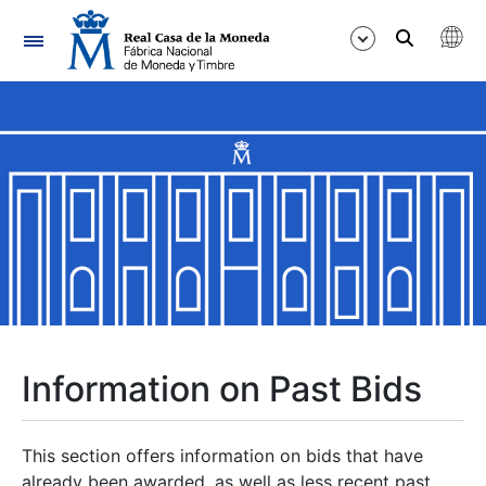
Navigation
Show/Hide
Show/Hide
Show/Hide
Show/Hide
Show/Hide
Information on Past Bids
Show/Hide
This section offers information on bids that have
already been awarded, as well as less recent past