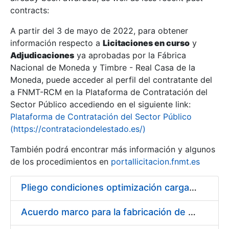
contracts:
Show/Hide
A partir del 3 de mayo de 2022, para obtener
información respecto a
Licitaciones en curso
y
Show/Hide
Adjudicaciones
ya aprobadas por la Fábrica
Show/Hide
Nacional de Moneda y Timbre - Real Casa de la
Moneda, puede acceder al perfil del contratante del
a FNMT-RCM en la Plataforma de Contratación del
Sector Público accediendo en el siguiente link:
Plataforma de Contratación del Sector Público
(https://contrataciondelestado.es/)
También podrá encontrar más información y algunos
de los procedimientos en
portallicitacion.fnmt.es
Pliego condiciones optimización cargas compras firmado
Show/Hide
Acuerdo marco para la fabricación de piezas