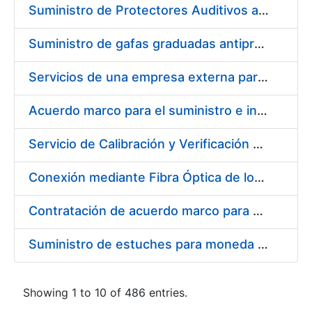
Suministro de Protectores Auditivos a medida para las personas trabajadoras de los Centros de Trabajo de Madrid y Burgos
Suministro de gafas graduadas antiproyecciones para los trabajadores de la FNMT-RCM en los centros de trabajo de Madrid y Burgos
Servicios de una empresa externa para el asesoramiento y resolución de los recursos de alzada que se presentan relacionados con procesos de selección para la FNMT-RCM
Acuerdo marco para el suministro e instalación de persianas, estores y otros complementos
Servicio de Calibración y Verificación Externa de los Equipos de Medición del Servicio de Prevención de la FNMT-RCM
Conexión mediante Fibra Óptica de los Centros de Proceso de Datos (CPDs) de las sedes de la FNMT-RCM de Burgos y Madrid
Contratación de acuerdo marco para el Suministro de Material de Electricidad para la Fábrica Nacional de Moneda y Timbre-Real Casa de la Moneda en su centro de trabajo de Burgos
Suministro de estuches para moneda de 30 €
Showing 1 to 10 of 486 entries.