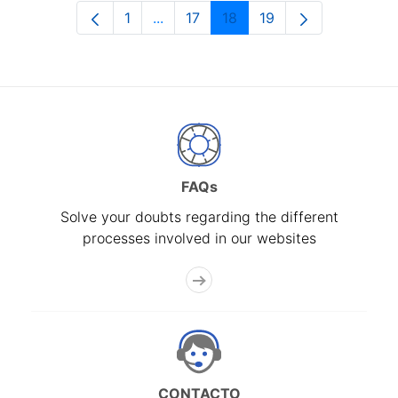
1
...
17
18
19
Page
Intermediate Pages Use TAB to navi
Page
Page
Page
FAQs
Solve your doubts regarding the different
processes involved in our websites
CONTACTO