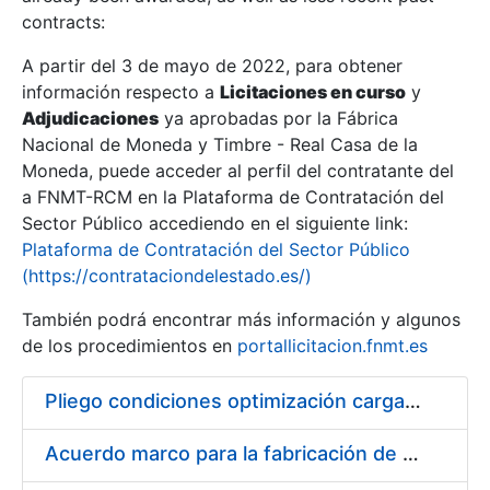
contracts:
Show/Hide
A partir del 3 de mayo de 2022, para obtener
información respecto a
Licitaciones en curso
y
Show/Hide
Adjudicaciones
ya aprobadas por la Fábrica
Show/Hide
Nacional de Moneda y Timbre - Real Casa de la
Moneda, puede acceder al perfil del contratante del
a FNMT-RCM en la Plataforma de Contratación del
Sector Público accediendo en el siguiente link:
Plataforma de Contratación del Sector Público
(https://contrataciondelestado.es/)
También podrá encontrar más información y algunos
de los procedimientos en
portallicitacion.fnmt.es
Pliego condiciones optimización cargas compras firmado
Show/Hide
Acuerdo marco para la fabricación de piezas