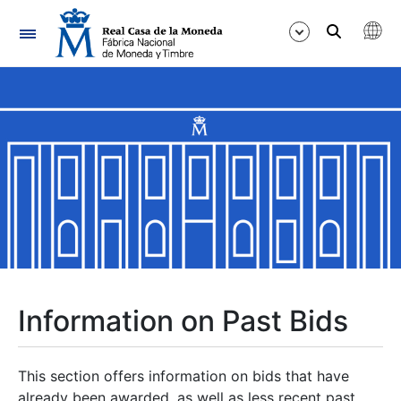
Navigation
Show/Hide
Show/Hide
Show/Hide
Show/Hide
Show/Hide
Information on Past Bids
Show/Hide
This section offers information on bids that have
already been awarded, as well as less recent past