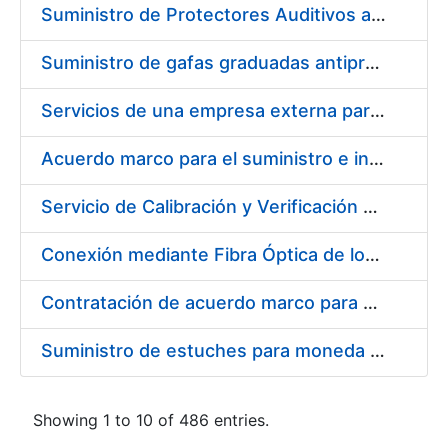
Suministro de Protectores Auditivos a medida para las personas trabajadoras de los Centros de Trabajo de Madrid y Burgos
Suministro de gafas graduadas antiproyecciones para los trabajadores de la FNMT-RCM en los centros de trabajo de Madrid y Burgos
Servicios de una empresa externa para el asesoramiento y resolución de los recursos de alzada que se presentan relacionados con procesos de selección para la FNMT-RCM
Acuerdo marco para el suministro e instalación de persianas, estores y otros complementos
Servicio de Calibración y Verificación Externa de los Equipos de Medición del Servicio de Prevención de la FNMT-RCM
Conexión mediante Fibra Óptica de los Centros de Proceso de Datos (CPDs) de las sedes de la FNMT-RCM de Burgos y Madrid
Contratación de acuerdo marco para el Suministro de Material de Electricidad para la Fábrica Nacional de Moneda y Timbre-Real Casa de la Moneda en su centro de trabajo de Burgos
Suministro de estuches para moneda de 30 €
Showing 1 to 10 of 486 entries.