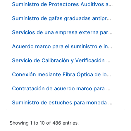
Suministro de Protectores Auditivos a medida para las personas trabajadoras de los Centros de Trabajo de Madrid y Burgos
Suministro de gafas graduadas antiproyecciones para los trabajadores de la FNMT-RCM en los centros de trabajo de Madrid y Burgos
Servicios de una empresa externa para el asesoramiento y resolución de los recursos de alzada que se presentan relacionados con procesos de selección para la FNMT-RCM
Acuerdo marco para el suministro e instalación de persianas, estores y otros complementos
Servicio de Calibración y Verificación Externa de los Equipos de Medición del Servicio de Prevención de la FNMT-RCM
Conexión mediante Fibra Óptica de los Centros de Proceso de Datos (CPDs) de las sedes de la FNMT-RCM de Burgos y Madrid
Contratación de acuerdo marco para el Suministro de Material de Electricidad para la Fábrica Nacional de Moneda y Timbre-Real Casa de la Moneda en su centro de trabajo de Burgos
Suministro de estuches para moneda de 30 €
Showing 1 to 10 of 486 entries.