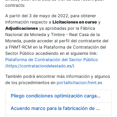
contracts:
Show/Hide
A partir del 3 de mayo de 2022, para obtener
información respecto a
Licitaciones en curso
y
Show/Hide
Adjudicaciones
ya aprobadas por la Fábrica
Show/Hide
Nacional de Moneda y Timbre - Real Casa de la
Moneda, puede acceder al perfil del contratante del
a FNMT-RCM en la Plataforma de Contratación del
Sector Público accediendo en el siguiente link:
Plataforma de Contratación del Sector Público
(https://contrataciondelestado.es/)
También podrá encontrar más información y algunos
de los procedimientos en
portallicitacion.fnmt.es
Pliego condiciones optimización cargas compras firmado
Show/Hide
Acuerdo marco para la fabricación de piezas