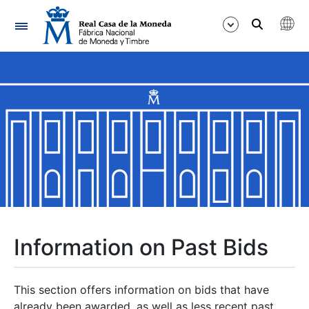
Navigation
Show/Hide
Show/Hide
Show/Hide
Show/Hide
Show/Hide
Information on Past Bids
Show/Hide
This section offers information on bids that have
already been awarded, as well as less recent past