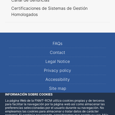
Canal de denuncias
Certificaciones de Sistemas de Gestión
Homologados
FAQs
Contact
Legal Notice
Privacy policy
Accessibility
Site map
INFORMACIÓN SOBRE COOKIES
La página Web de la FNMT-RCM utiliza cookies propias y de terceros
LinkedIn
Facebook
WhatsApp
para facilitar la navegación por la página web así como almacenar las
preferencias seleccionadas por el usuario durante su navegación. No
empleamos las cookies para almacenar o tratar datos de carácter
personal. Si continúa navegando, consideramos que acepta su uso
.
Más