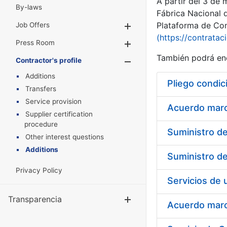
A partir del 3 de
By-laws
Fábrica Nacional 
Plataforma de Cont
Job Offers
Show/Hide
(https://contratac
Press Room
Show/Hide
También podrá enc
Contractor's profile
Show/Hide
Additions
Pliego condic
Transfers
Service provision
Acuerdo marco
Supplier certification
procedure
Other interest questions
Additions
Privacy Policy
Transparencia
Show/Hide
Acuerdo marco