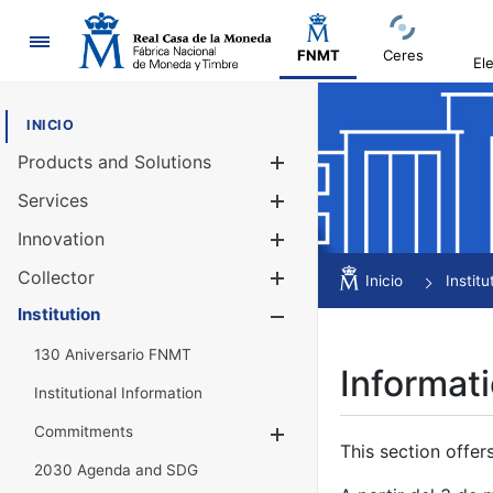
Navigation
FNMT
Ceres
El
INICIO
Products and Solutions
Show/Hide
Services
Show/Hide
Innovation
Show/Hide
Collector
Show/Hide
Inicio
Institu
Institution
Show/Hide
130 Aniversario FNMT
Informati
Institutional Information
Commitments
Show/Hide
This section offer
2030 Agenda and SDG