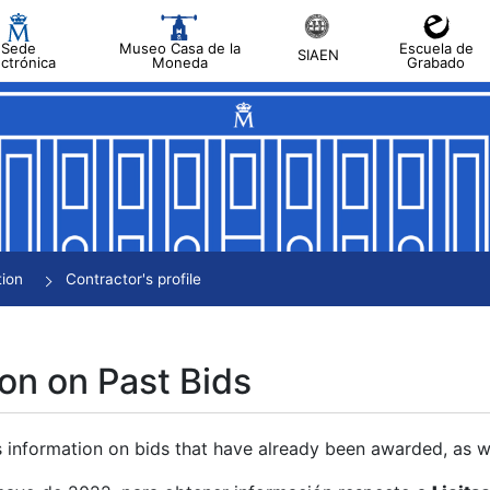
Sede
Museo Casa de la
Escuela de
SIAEN
ectrónica
Moneda
Grabado
tion
Contractor's profile
on on Past Bids
s information on bids that have already been awarded, as we