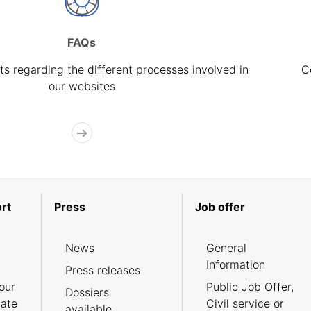
FAQs
s regarding the different processes involved in
C
our websites
rt
Press
Job offer
News
General
Information
Press releases
our
Public Job Offer,
Dossiers
cate
Civil service or
available