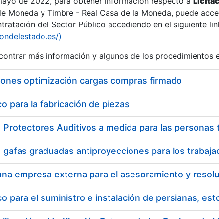
 mayo de 2022, para obtener información respecto a
Licita
de Moneda y Timbre - Real Casa de la Moneda, puede acced
ratación del Sector Público accediendo en el siguiente lin
iondelestado.es/)
ontrar más información y algunos de los procedimientos 
iones optimización cargas compras firmado
 para la fabricación de piezas
 para el suministro e instalación de persianas, es