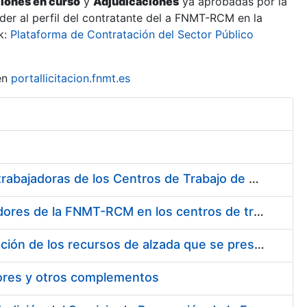
ciones en curso
y
Adjudicaciones
ya aprobadas por la
er al perfil del contratante del a FNMT-RCM en la
k:
Plataforma de Contratación del Sector Público
en
portallicitacion.fnmt.es
Suministro de Protectores Auditivos a medida para las personas trabajadoras de los Centros de Trabajo de Madrid y Burgos
Suministro de gafas graduadas antiproyecciones para los trabajadores de la FNMT-RCM en los centros de trabajo de Madrid y Burgos
Servicios de una empresa externa para el asesoramiento y resolución de los recursos de alzada que se presentan relacionados con procesos de selección para la FNMT-RCM
tores y otros complementos