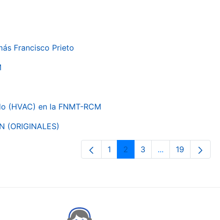
más Francisco Prieto
M
nado (HVAC) en la FNMT-RCM
ON (ORIGINALES)
1
2
3
...
19
Page
Page
Page
Intermediate Pa
Page