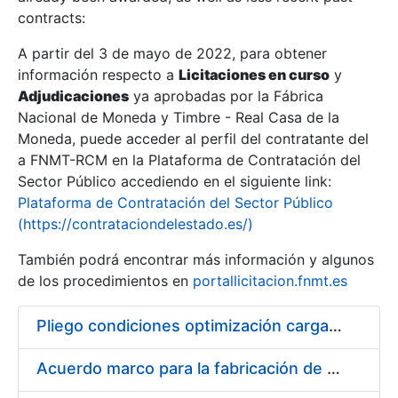
contracts:
Show/Hide
A partir del 3 de mayo de 2022, para obtener
información respecto a
Licitaciones en curso
y
Show/Hide
Adjudicaciones
ya aprobadas por la Fábrica
Show/Hide
Nacional de Moneda y Timbre - Real Casa de la
Moneda, puede acceder al perfil del contratante del
a FNMT-RCM en la Plataforma de Contratación del
Sector Público accediendo en el siguiente link:
Plataforma de Contratación del Sector Público
(https://contrataciondelestado.es/)
También podrá encontrar más información y algunos
de los procedimientos en
portallicitacion.fnmt.es
Pliego condiciones optimización cargas compras firmado
Show/Hide
Acuerdo marco para la fabricación de piezas