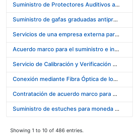
Suministro de Protectores Auditivos a medida para las personas trabajadoras de los Centros de Trabajo de Madrid y Burgos
Suministro de gafas graduadas antiproyecciones para los trabajadores de la FNMT-RCM en los centros de trabajo de Madrid y Burgos
Servicios de una empresa externa para el asesoramiento y resolución de los recursos de alzada que se presentan relacionados con procesos de selección para la FNMT-RCM
Acuerdo marco para el suministro e instalación de persianas, estores y otros complementos
Servicio de Calibración y Verificación Externa de los Equipos de Medición del Servicio de Prevención de la FNMT-RCM
Conexión mediante Fibra Óptica de los Centros de Proceso de Datos (CPDs) de las sedes de la FNMT-RCM de Burgos y Madrid
Contratación de acuerdo marco para el Suministro de Material de Electricidad para la Fábrica Nacional de Moneda y Timbre-Real Casa de la Moneda en su centro de trabajo de Burgos
Suministro de estuches para moneda de 30 €
Showing 1 to 10 of 486 entries.