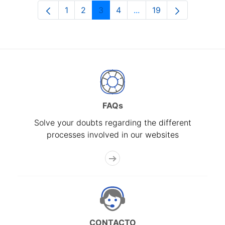
1
2
3
4
...
19
Page
Page
Page
Page
Intermediate Pages Use
Page
FAQs
Solve your doubts regarding the different
processes involved in our websites
CONTACTO