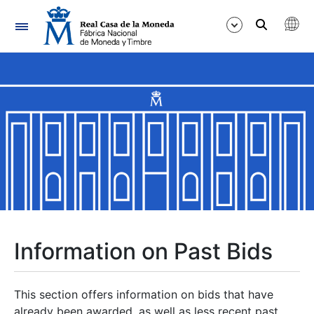
Navigation
Show/Hide
Show/Hide
Show/Hide
Show/Hide
Show/Hide
Information on Past Bids
Show/Hide
This section offers information on bids that have
already been awarded, as well as less recent past