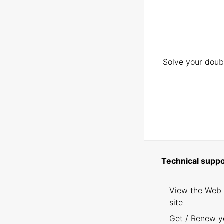
Solve your doubt
Technical suppo
View the Web
site
Get / Renew y