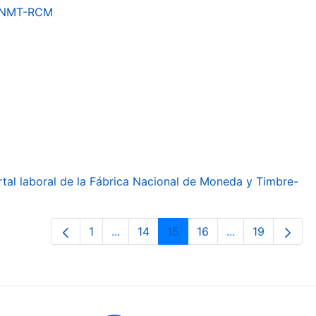
a FNMT-RCM
ortal laboral de la Fábrica Nacional de Moneda y Timbre-
1
...
14
15
16
...
19
Page
Intermediate Pages Use TAB to navig
Page
Page
Page
Intermediate Pa
Page