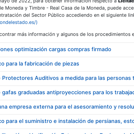
 mayo de 2022, para obtener información respecto a
Licita
de Moneda y Timbre - Real Casa de la Moneda, puede acced
ratación del Sector Público accediendo en el siguiente lin
iondelestado.es/)
ontrar más información y algunos de los procedimientos 
iones optimización cargas compras firmado
 para la fabricación de piezas
 para el suministro e instalación de persianas, es