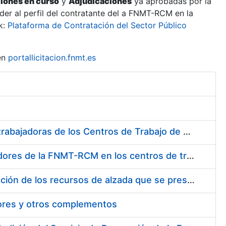
ciones en curso
y
Adjudicaciones
ya aprobadas por la
er al perfil del contratante del a FNMT-RCM en la
k:
Plataforma de Contratación del Sector Público
en
portallicitacion.fnmt.es
Suministro de Protectores Auditivos a medida para las personas trabajadoras de los Centros de Trabajo de Madrid y Burgos
Suministro de gafas graduadas antiproyecciones para los trabajadores de la FNMT-RCM en los centros de trabajo de Madrid y Burgos
Servicios de una empresa externa para el asesoramiento y resolución de los recursos de alzada que se presentan relacionados con procesos de selección para la FNMT-RCM
tores y otros complementos