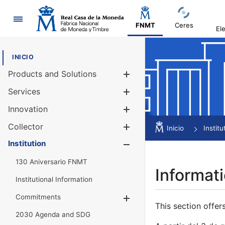
Navigation
FNMT
Ceres
El
INICIO
Products and Solutions
Show/Hide
Services
Show/Hide
Innovation
Show/Hide
Collector
Show/Hide
Inicio
Institu
Institution
Show/Hide
130 Aniversario FNMT
Informati
Institutional Information
Commitments
Show/Hide
This section offer
2030 Agenda and SDG