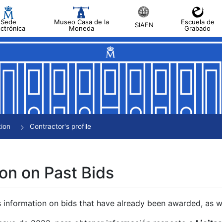
Sede
Museo Casa de la
Escuela de
SIAEN
ectrónica
Moneda
Grabado
tion
Contractor's profile
on on Past Bids
s information on bids that have already been awarded, as we