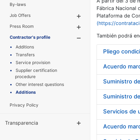
A partir del 3 de
By-laws
Fábrica Nacional 
Plataforma de Cont
Job Offers
Show/Hide
(https://contratac
Press Room
Show/Hide
También podrá enc
Contractor's profile
Show/Hide
Additions
Pliego condic
Transfers
Service provision
Acuerdo marco
Supplier certification
procedure
Other interest questions
Additions
Privacy Policy
Transparencia
Show/Hide
Acuerdo marco