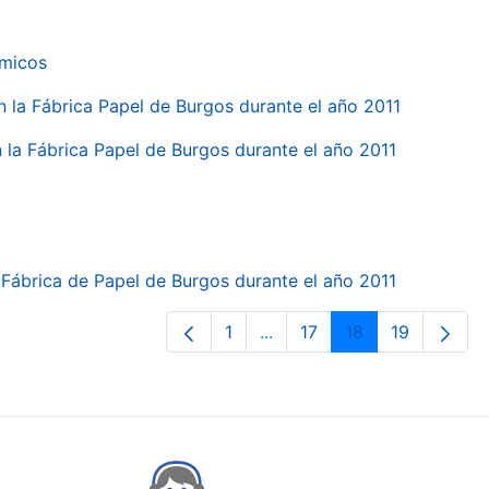
ímicos
en la Fábrica Papel de Burgos durante el año 2011
en la Fábrica Papel de Burgos durante el año 2011
la Fábrica de Papel de Burgos durante el año 2011
1
...
17
18
19
Page
Intermediate Pages Use TA
Page
Page
Page