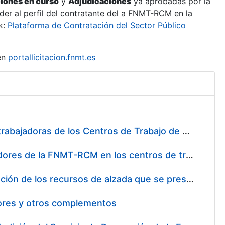
ciones en curso
y
Adjudicaciones
ya aprobadas por la
er al perfil del contratante del a FNMT-RCM en la
k:
Plataforma de Contratación del Sector Público
en
portallicitacion.fnmt.es
Suministro de Protectores Auditivos a medida para las personas trabajadoras de los Centros de Trabajo de Madrid y Burgos
Suministro de gafas graduadas antiproyecciones para los trabajadores de la FNMT-RCM en los centros de trabajo de Madrid y Burgos
Servicios de una empresa externa para el asesoramiento y resolución de los recursos de alzada que se presentan relacionados con procesos de selección para la FNMT-RCM
tores y otros complementos