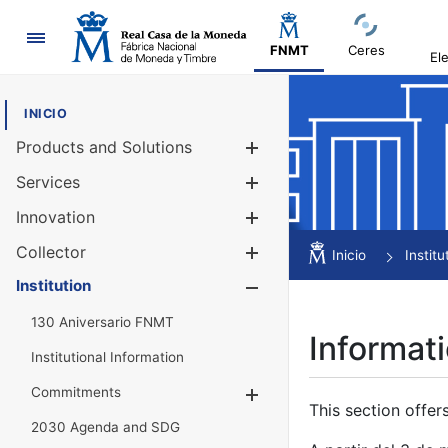
Navigation
FNMT
Ceres
El
INICIO
Products and Solutions
Show/Hide
Services
Show/Hide
Innovation
Show/Hide
Collector
Show/Hide
Inicio
Institu
Institution
Show/Hide
130 Aniversario FNMT
Informati
Institutional Information
Commitments
Show/Hide
This section offer
2030 Agenda and SDG