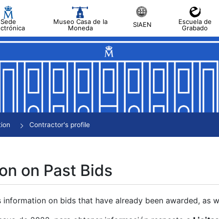
Sede
Museo Casa de la
Escuela de
SIAEN
ectrónica
Moneda
Grabado
tion
Contractor's profile
on on Past Bids
s information on bids that have already been awarded, as we