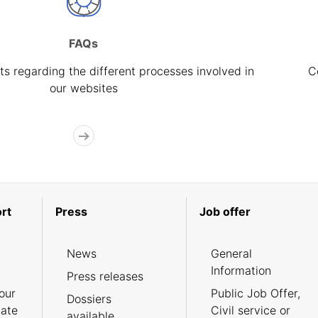
FAQs
s regarding the different processes involved in
C
our websites
rt
Press
Job offer
News
General
Information
Press releases
our
Public Job Offer,
Dossiers
cate
Civil service or
available