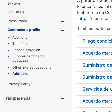
A partir del 3 de
By-laws
Fábrica Nacional 
Plataforma de Cont
Job Offers
Show/Hide
(https://contratac
Press Room
Show/Hide
También podrá enc
Contractor's profile
Show/Hide
Additions
Pliego condic
Transfers
Service provision
Acuerdo marco
Supplier certification
procedure
Other interest questions
Additions
Privacy Policy
Transparencia
Show/Hide
Acuerdo marco