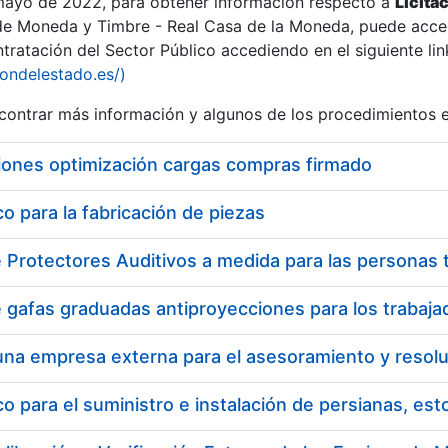
 mayo de 2022, para obtener información respecto a
Licita
de Moneda y Timbre - Real Casa de la Moneda, puede acced
ratación del Sector Público accediendo en el siguiente lin
iondelestado.es/)
ontrar más información y algunos de los procedimientos 
iones optimización cargas compras firmado
 para la fabricación de piezas
 para el suministro e instalación de persianas, es