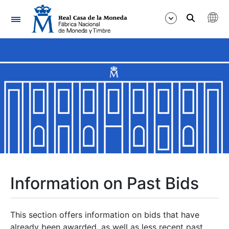
Navigation
Show/Hide
Show/Hide
Show/Hide
Show/Hide
Show/Hide
Information on Past Bids
Show/Hide
This section offers information on bids that have
already been awarded, as well as less recent past