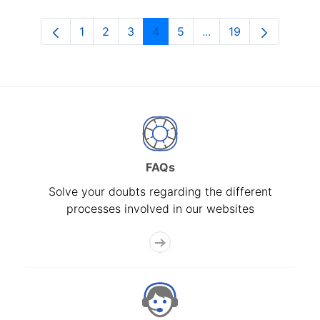
1
2
3
4
5
...
19
Page
Page
Page
Page
Page
Intermediate Pages U
Page
FAQs
Solve your doubts regarding the different
processes involved in our websites