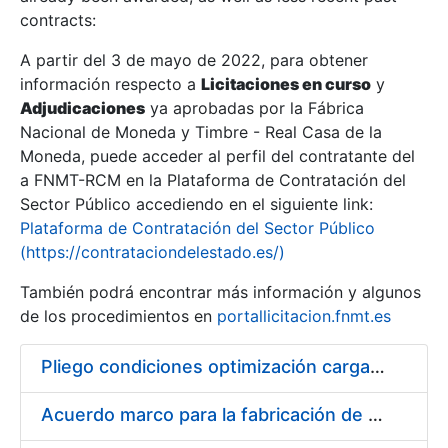
contracts:
Show/Hide
A partir del 3 de mayo de 2022, para obtener
información respecto a
Licitaciones en curso
y
Show/Hide
Adjudicaciones
ya aprobadas por la Fábrica
Show/Hide
Nacional de Moneda y Timbre - Real Casa de la
Moneda, puede acceder al perfil del contratante del
a FNMT-RCM en la Plataforma de Contratación del
Sector Público accediendo en el siguiente link:
Plataforma de Contratación del Sector Público
(https://contrataciondelestado.es/)
También podrá encontrar más información y algunos
de los procedimientos en
portallicitacion.fnmt.es
Pliego condiciones optimización cargas compras firmado
Show/Hide
Acuerdo marco para la fabricación de piezas