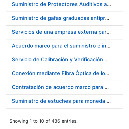
Suministro de Protectores Auditivos a medida para las personas trabajadoras de los Centros de Trabajo de Madrid y Burgos
Suministro de gafas graduadas antiproyecciones para los trabajadores de la FNMT-RCM en los centros de trabajo de Madrid y Burgos
Servicios de una empresa externa para el asesoramiento y resolución de los recursos de alzada que se presentan relacionados con procesos de selección para la FNMT-RCM
Acuerdo marco para el suministro e instalación de persianas, estores y otros complementos
Servicio de Calibración y Verificación Externa de los Equipos de Medición del Servicio de Prevención de la FNMT-RCM
Conexión mediante Fibra Óptica de los Centros de Proceso de Datos (CPDs) de las sedes de la FNMT-RCM de Burgos y Madrid
Contratación de acuerdo marco para el Suministro de Material de Electricidad para la Fábrica Nacional de Moneda y Timbre-Real Casa de la Moneda en su centro de trabajo de Burgos
Suministro de estuches para moneda de 30 €
Showing 1 to 10 of 486 entries.