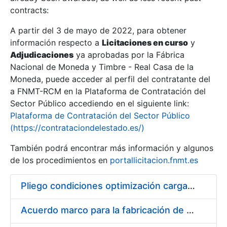
contracts:
Show/Hide
A partir del 3 de mayo de 2022, para obtener
información respecto a
Licitaciones en curso
y
Show/Hide
Adjudicaciones
ya aprobadas por la Fábrica
Show/Hide
Nacional de Moneda y Timbre - Real Casa de la
Moneda, puede acceder al perfil del contratante del
a FNMT-RCM en la Plataforma de Contratación del
Sector Público accediendo en el siguiente link:
Plataforma de Contratación del Sector Público
(https://contrataciondelestado.es/)
También podrá encontrar más información y algunos
de los procedimientos en
portallicitacion.fnmt.es
Pliego condiciones optimización cargas compras firmado
Show/Hide
Acuerdo marco para la fabricación de piezas