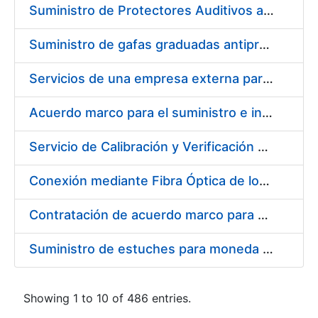
Suministro de Protectores Auditivos a medida para las personas trabajadoras de los Centros de Trabajo de Madrid y Burgos
Suministro de gafas graduadas antiproyecciones para los trabajadores de la FNMT-RCM en los centros de trabajo de Madrid y Burgos
Servicios de una empresa externa para el asesoramiento y resolución de los recursos de alzada que se presentan relacionados con procesos de selección para la FNMT-RCM
Acuerdo marco para el suministro e instalación de persianas, estores y otros complementos
Servicio de Calibración y Verificación Externa de los Equipos de Medición del Servicio de Prevención de la FNMT-RCM
Conexión mediante Fibra Óptica de los Centros de Proceso de Datos (CPDs) de las sedes de la FNMT-RCM de Burgos y Madrid
Contratación de acuerdo marco para el Suministro de Material de Electricidad para la Fábrica Nacional de Moneda y Timbre-Real Casa de la Moneda en su centro de trabajo de Burgos
Suministro de estuches para moneda de 30 €
Showing 1 to 10 of 486 entries.