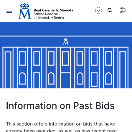
Navigation
Show/Hide
Show/Hide
Show/Hide
Show/Hide
Show/Hide
Information on Past Bids
Show/Hide
This section offers information on bids that have
already been awarded, as well as less recent past