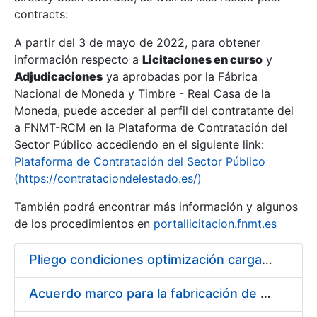
contracts:
Show/Hide
A partir del 3 de mayo de 2022, para obtener
información respecto a
Licitaciones en curso
y
Show/Hide
Adjudicaciones
ya aprobadas por la Fábrica
Show/Hide
Nacional de Moneda y Timbre - Real Casa de la
Moneda, puede acceder al perfil del contratante del
a FNMT-RCM en la Plataforma de Contratación del
Sector Público accediendo en el siguiente link:
Plataforma de Contratación del Sector Público
(https://contrataciondelestado.es/)
También podrá encontrar más información y algunos
de los procedimientos en
portallicitacion.fnmt.es
Pliego condiciones optimización cargas compras firmado
Show/Hide
Acuerdo marco para la fabricación de piezas