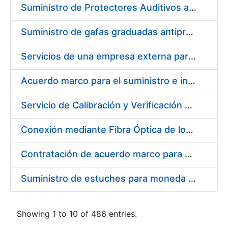
Suministro de Protectores Auditivos a medida para las personas trabajadoras de los Centros de Trabajo de Madrid y Burgos
Suministro de gafas graduadas antiproyecciones para los trabajadores de la FNMT-RCM en los centros de trabajo de Madrid y Burgos
Servicios de una empresa externa para el asesoramiento y resolución de los recursos de alzada que se presentan relacionados con procesos de selección para la FNMT-RCM
Acuerdo marco para el suministro e instalación de persianas, estores y otros complementos
Servicio de Calibración y Verificación Externa de los Equipos de Medición del Servicio de Prevención de la FNMT-RCM
Conexión mediante Fibra Óptica de los Centros de Proceso de Datos (CPDs) de las sedes de la FNMT-RCM de Burgos y Madrid
Contratación de acuerdo marco para el Suministro de Material de Electricidad para la Fábrica Nacional de Moneda y Timbre-Real Casa de la Moneda en su centro de trabajo de Burgos
Suministro de estuches para moneda de 30 €
Showing 1 to 10 of 486 entries.