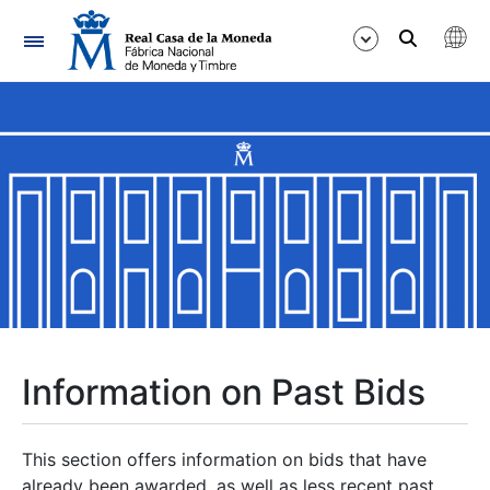
Navigation
Show/Hide
Show/Hide
Show/Hide
Show/Hide
Show/Hide
Information on Past Bids
Show/Hide
This section offers information on bids that have
already been awarded, as well as less recent past