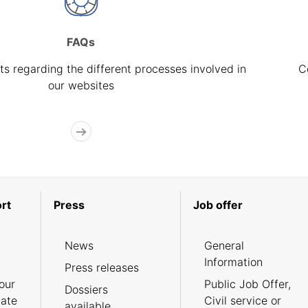
FAQs
s regarding the different processes involved in
C
our websites
rt
Press
Job offer
News
General
Information
Press releases
our
Public Job Offer,
Dossiers
cate
Civil service or
available