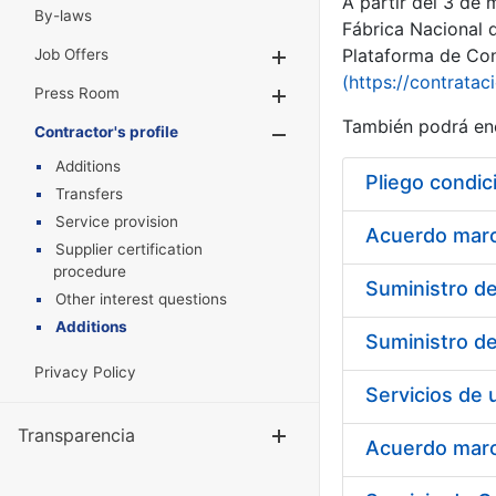
A partir del 3 de
By-laws
Fábrica Nacional 
Plataforma de Cont
Job Offers
Show/Hide
(https://contratac
Press Room
Show/Hide
También podrá enc
Contractor's profile
Show/Hide
Additions
Pliego condic
Transfers
Service provision
Acuerdo marco
Supplier certification
procedure
Other interest questions
Additions
Privacy Policy
Transparencia
Show/Hide
Acuerdo marco