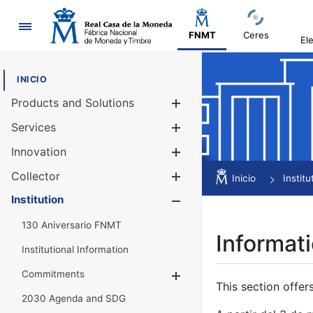
Navigation
FNMT
Ceres
El
INICIO
Products and Solutions
Show/Hide
Services
Show/Hide
Innovation
Show/Hide
Collector
Show/Hide
Inicio
Institu
Institution
Show/Hide
130 Aniversario FNMT
Informati
Institutional Information
Commitments
Show/Hide
This section offer
2030 Agenda and SDG