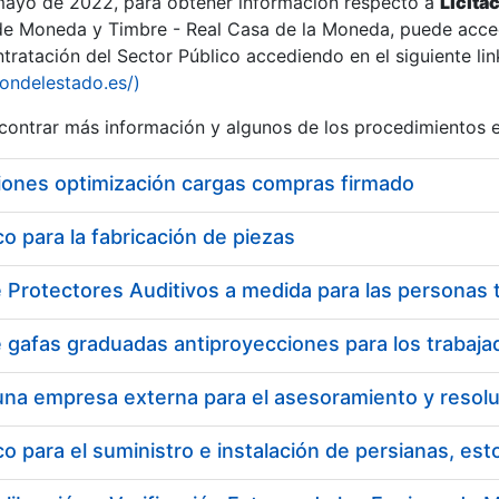
 mayo de 2022, para obtener información respecto a
Licita
de Moneda y Timbre - Real Casa de la Moneda, puede acced
ratación del Sector Público accediendo en el siguiente lin
iondelestado.es/)
ontrar más información y algunos de los procedimientos 
iones optimización cargas compras firmado
 para la fabricación de piezas
 para el suministro e instalación de persianas, es