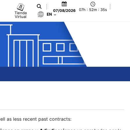
07h : 52m : 36s
07/08/2026
Tienda
EN
Virtual
ll as less recent past contracts: