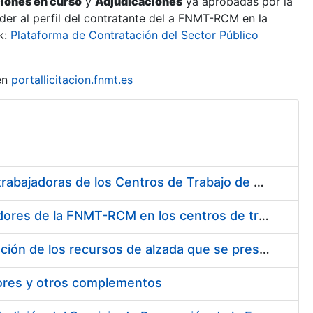
ciones en curso
y
Adjudicaciones
ya aprobadas por la
er al perfil del contratante del a FNMT-RCM en la
k:
Plataforma de Contratación del Sector Público
en
portallicitacion.fnmt.es
Suministro de Protectores Auditivos a medida para las personas trabajadoras de los Centros de Trabajo de Madrid y Burgos
Suministro de gafas graduadas antiproyecciones para los trabajadores de la FNMT-RCM en los centros de trabajo de Madrid y Burgos
Servicios de una empresa externa para el asesoramiento y resolución de los recursos de alzada que se presentan relacionados con procesos de selección para la FNMT-RCM
tores y otros complementos