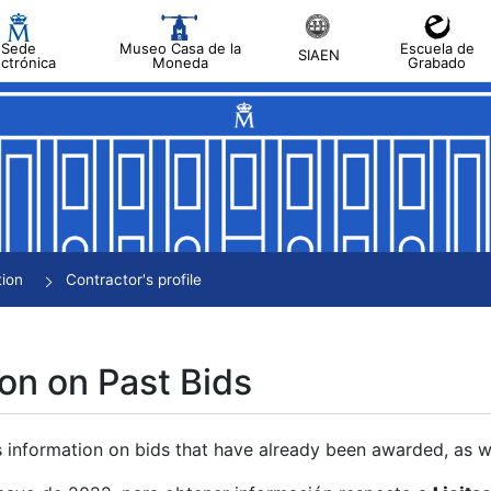
Sede
Museo Casa de la
Escuela de
SIAEN
ectrónica
Moneda
Grabado
tion
Contractor's profile
on on Past Bids
s information on bids that have already been awarded, as we