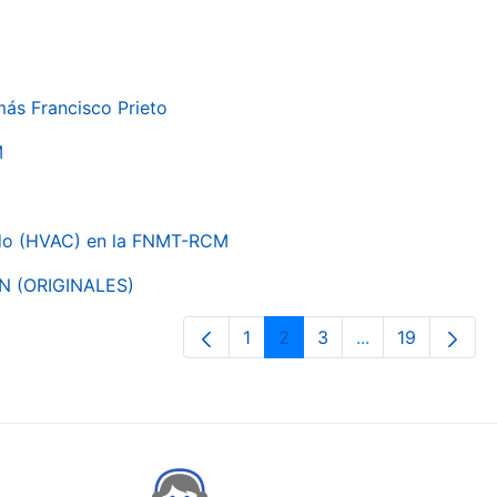
más Francisco Prieto
M
nado (HVAC) en la FNMT-RCM
ON (ORIGINALES)
1
2
3
...
19
Page
Page
Page
Intermediate Pa
Page