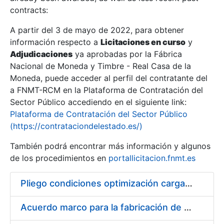
contracts:
Show/Hide
A partir del 3 de mayo de 2022, para obtener
información respecto a
Licitaciones en curso
y
Show/Hide
Adjudicaciones
ya aprobadas por la Fábrica
Show/Hide
Nacional de Moneda y Timbre - Real Casa de la
Moneda, puede acceder al perfil del contratante del
a FNMT-RCM en la Plataforma de Contratación del
Sector Público accediendo en el siguiente link:
Plataforma de Contratación del Sector Público
(https://contrataciondelestado.es/)
También podrá encontrar más información y algunos
de los procedimientos en
portallicitacion.fnmt.es
Pliego condiciones optimización cargas compras firmado
Show/Hide
Acuerdo marco para la fabricación de piezas