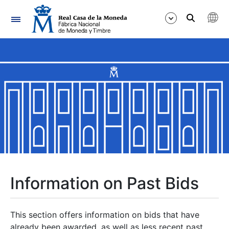
Navigation
Show/Hide
Show/Hide
Show/Hide
Show/Hide
Show/Hide
Information on Past Bids
Show/Hide
This section offers information on bids that have
already been awarded, as well as less recent past