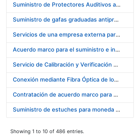
Suministro de Protectores Auditivos a medida para las personas trabajadoras de los Centros de Trabajo de Madrid y Burgos
Suministro de gafas graduadas antiproyecciones para los trabajadores de la FNMT-RCM en los centros de trabajo de Madrid y Burgos
Servicios de una empresa externa para el asesoramiento y resolución de los recursos de alzada que se presentan relacionados con procesos de selección para la FNMT-RCM
Acuerdo marco para el suministro e instalación de persianas, estores y otros complementos
Servicio de Calibración y Verificación Externa de los Equipos de Medición del Servicio de Prevención de la FNMT-RCM
Conexión mediante Fibra Óptica de los Centros de Proceso de Datos (CPDs) de las sedes de la FNMT-RCM de Burgos y Madrid
Contratación de acuerdo marco para el Suministro de Material de Electricidad para la Fábrica Nacional de Moneda y Timbre-Real Casa de la Moneda en su centro de trabajo de Burgos
Suministro de estuches para moneda de 30 €
Showing 1 to 10 of 486 entries.