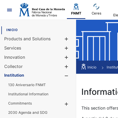
Navigation
FNMT
Ceres
El
INICIO
Products and Solutions
Show/Hide
Services
Show/Hide
Innovation
Show/Hide
Collector
Show/Hide
Inicio
Institu
Institution
Show/Hide
130 Aniversario FNMT
Informati
Institutional Information
Commitments
Show/Hide
This section offer
2030 Agenda and SDG