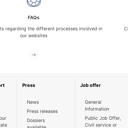
FAQs
s regarding the different processes involved in
C
our websites
rt
Press
Job offer
News
General
Information
Press releases
our
Public Job Offer,
Dossiers
cate
Civil service or
available