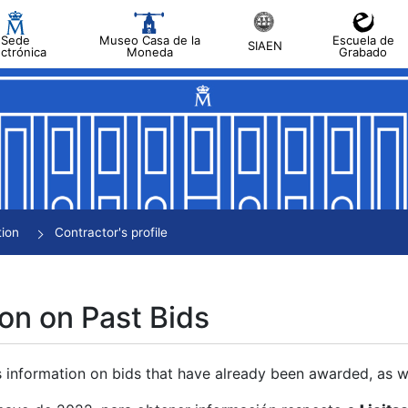
Sede
Museo Casa de la
Escuela de
SIAEN
ectrónica
Moneda
Grabado
tion
Contractor's profile
on on Past Bids
s information on bids that have already been awarded, as we