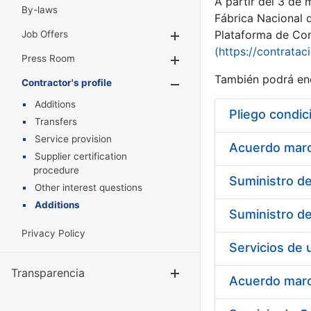
A partir del 3 de
By-laws
Fábrica Nacional 
Plataforma de Cont
Job Offers
Show/Hide
(https://contratac
Press Room
Show/Hide
También podrá enc
Contractor's profile
Show/Hide
Additions
Pliego condic
Transfers
Service provision
Acuerdo marco
Supplier certification
procedure
Other interest questions
Additions
Privacy Policy
Transparencia
Show/Hide
Acuerdo marco