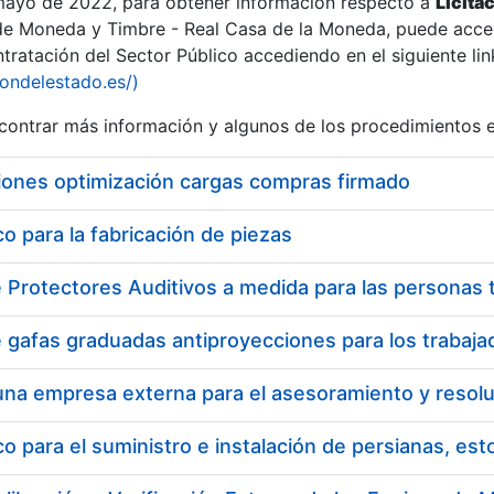
 mayo de 2022, para obtener información respecto a
Licita
de Moneda y Timbre - Real Casa de la Moneda, puede acced
ratación del Sector Público accediendo en el siguiente lin
iondelestado.es/)
ontrar más información y algunos de los procedimientos 
iones optimización cargas compras firmado
 para la fabricación de piezas
 para el suministro e instalación de persianas, es