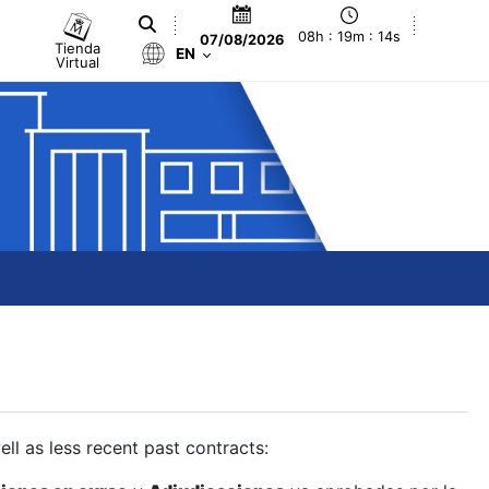
08h : 19m : 15s
07/08/2026
Tienda
EN
Virtual
ll as less recent past contracts: