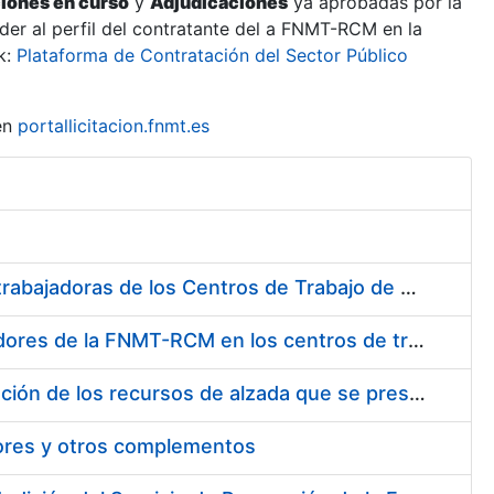
ciones en curso
y
Adjudicaciones
ya aprobadas por la
er al perfil del contratante del a FNMT-RCM en la
k:
Plataforma de Contratación del Sector Público
en
portallicitacion.fnmt.es
Suministro de Protectores Auditivos a medida para las personas trabajadoras de los Centros de Trabajo de Madrid y Burgos
Suministro de gafas graduadas antiproyecciones para los trabajadores de la FNMT-RCM en los centros de trabajo de Madrid y Burgos
Servicios de una empresa externa para el asesoramiento y resolución de los recursos de alzada que se presentan relacionados con procesos de selección para la FNMT-RCM
tores y otros complementos