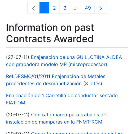
1
2
3
...
49
Page
Page
Page
Intermediate Pages Use T
Page
Information on past
Contracts Awarded
(27-07-11)
Enajenación de una GUILLOTINA ALDEA
con grabadora modelo MP (microprocessor)
Ref.DESMO/01/2011 Enajenación de Metales
procedentes de desmonetización (3 lotes)
Enajenación de 1 Carretilla de conductor sentado
FIAT OM
(20-07-11)
Contrato marco para trabajos de
instalación de mamparas en la FNMT-RCM
(20-07-11)
Contrato marco para trabajos de pintura