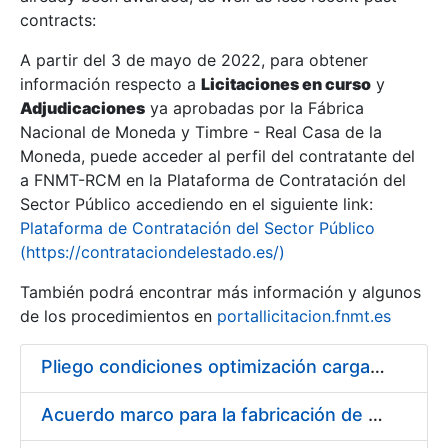
contracts:
Show/Hide
A partir del 3 de mayo de 2022, para obtener
información respecto a
Licitaciones en curso
y
Show/Hide
Adjudicaciones
ya aprobadas por la Fábrica
Show/Hide
Nacional de Moneda y Timbre - Real Casa de la
Moneda, puede acceder al perfil del contratante del
a FNMT-RCM en la Plataforma de Contratación del
Sector Público accediendo en el siguiente link:
Plataforma de Contratación del Sector Público
(https://contrataciondelestado.es/)
También podrá encontrar más información y algunos
de los procedimientos en
portallicitacion.fnmt.es
Pliego condiciones optimización cargas compras firmado
Show/Hide
Acuerdo marco para la fabricación de piezas