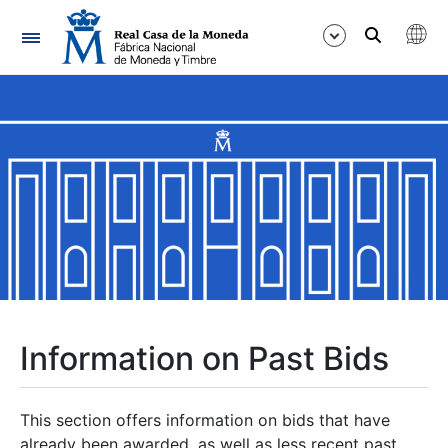
Navigation
Show/Hide
Show/Hide
Show/Hide
Show/Hide
Show/Hide
Information on Past Bids
Show/Hide
This section offers information on bids that have
already been awarded, as well as less recent past