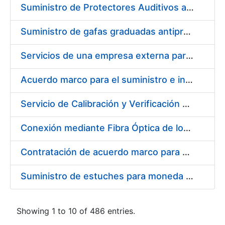
Suministro de Protectores Auditivos a medida para las personas trabajadoras de los Centros de Trabajo de Madrid y Burgos
Suministro de gafas graduadas antiproyecciones para los trabajadores de la FNMT-RCM en los centros de trabajo de Madrid y Burgos
Servicios de una empresa externa para el asesoramiento y resolución de los recursos de alzada que se presentan relacionados con procesos de selección para la FNMT-RCM
Acuerdo marco para el suministro e instalación de persianas, estores y otros complementos
Servicio de Calibración y Verificación Externa de los Equipos de Medición del Servicio de Prevención de la FNMT-RCM
Conexión mediante Fibra Óptica de los Centros de Proceso de Datos (CPDs) de las sedes de la FNMT-RCM de Burgos y Madrid
Contratación de acuerdo marco para el Suministro de Material de Electricidad para la Fábrica Nacional de Moneda y Timbre-Real Casa de la Moneda en su centro de trabajo de Burgos
Suministro de estuches para moneda de 30 €
Showing 1 to 10 of 486 entries.