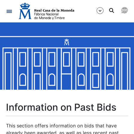
Navigation
Show/Hide
Show/Hide
Show/Hide
Show/Hide
Show/Hide
Information on Past Bids
Show/Hide
This section offers information on bids that have
already been awarded, as well as less recent past