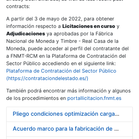
contracts:
Show/Hide
A partir del 3 de mayo de 2022, para obtener
información respecto a
Licitaciones en curso
y
Show/Hide
Adjudicaciones
ya aprobadas por la Fábrica
Show/Hide
Nacional de Moneda y Timbre - Real Casa de la
Moneda, puede acceder al perfil del contratante del
a FNMT-RCM en la Plataforma de Contratación del
Sector Público accediendo en el siguiente link:
Plataforma de Contratación del Sector Público
(https://contrataciondelestado.es/)
También podrá encontrar más información y algunos
de los procedimientos en
portallicitacion.fnmt.es
Pliego condiciones optimización cargas compras firmado
Show/Hide
Acuerdo marco para la fabricación de piezas