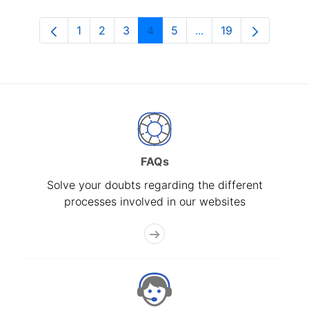
1
2
3
4
5
...
19
Page
Page
Page
Page
Page
Intermediate Pages U
Page
FAQs
Solve your doubts regarding the different
processes involved in our websites