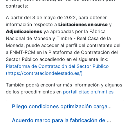
contracts:
Show/Hide
A partir del 3 de mayo de 2022, para obtener
información respecto a
Licitaciones en curso
y
Show/Hide
Adjudicaciones
ya aprobadas por la Fábrica
Show/Hide
Nacional de Moneda y Timbre - Real Casa de la
Moneda, puede acceder al perfil del contratante del
a FNMT-RCM en la Plataforma de Contratación del
Sector Público accediendo en el siguiente link:
Plataforma de Contratación del Sector Público
(https://contrataciondelestado.es/)
También podrá encontrar más información y algunos
de los procedimientos en
portallicitacion.fnmt.es
Pliego condiciones optimización cargas compras firmado
Show/Hide
Acuerdo marco para la fabricación de piezas