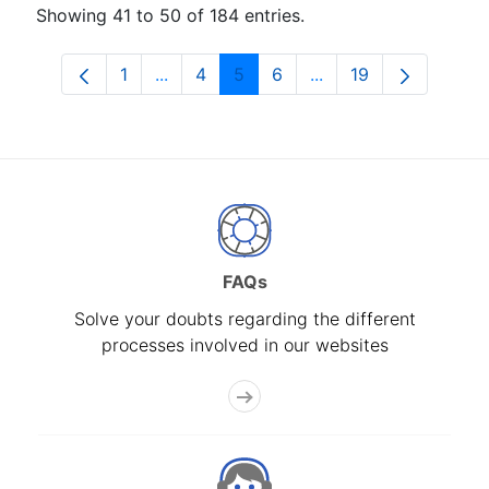
Showing 41 to 50 of 184 entries.
1
...
4
5
6
...
19
Page
Intermediate Pages Use TAB to navigat
Page
Page
Page
Intermediate Pages U
Page
FAQs
Solve your doubts regarding the different
processes involved in our websites