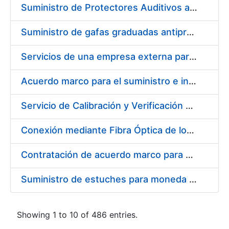
Suministro de Protectores Auditivos a medida para las personas trabajadoras de los Centros de Trabajo de Madrid y Burgos
Suministro de gafas graduadas antiproyecciones para los trabajadores de la FNMT-RCM en los centros de trabajo de Madrid y Burgos
Servicios de una empresa externa para el asesoramiento y resolución de los recursos de alzada que se presentan relacionados con procesos de selección para la FNMT-RCM
Acuerdo marco para el suministro e instalación de persianas, estores y otros complementos
Servicio de Calibración y Verificación Externa de los Equipos de Medición del Servicio de Prevención de la FNMT-RCM
Conexión mediante Fibra Óptica de los Centros de Proceso de Datos (CPDs) de las sedes de la FNMT-RCM de Burgos y Madrid
Contratación de acuerdo marco para el Suministro de Material de Electricidad para la Fábrica Nacional de Moneda y Timbre-Real Casa de la Moneda en su centro de trabajo de Burgos
Suministro de estuches para moneda de 30 €
Showing 1 to 10 of 486 entries.