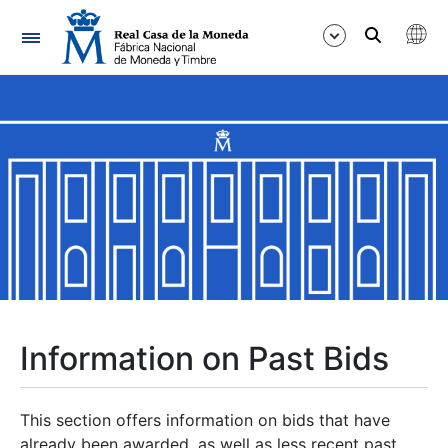
Navigation
Show/Hide
Show/Hide
Show/Hide
Show/Hide
Show/Hide
Information on Past Bids
Show/Hide
This section offers information on bids that have
already been awarded, as well as less recent past