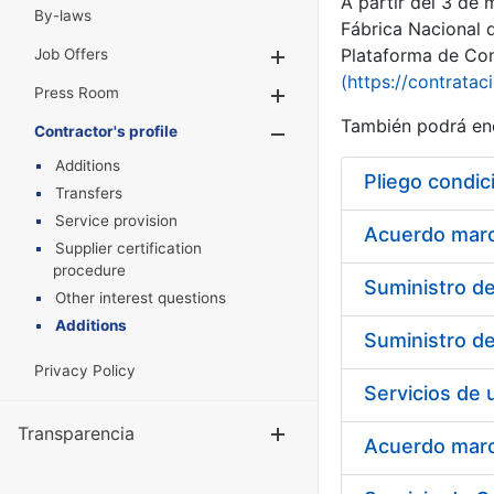
A partir del 3 de
By-laws
Fábrica Nacional 
Plataforma de Cont
Job Offers
Show/Hide
(https://contratac
Press Room
Show/Hide
También podrá enc
Contractor's profile
Show/Hide
Additions
Pliego condic
Transfers
Service provision
Acuerdo marco
Supplier certification
procedure
Other interest questions
Additions
Privacy Policy
Transparencia
Show/Hide
Acuerdo marco