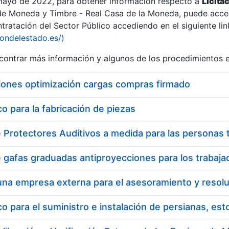
 mayo de 2022, para obtener información respecto a
Licita
de Moneda y Timbre - Real Casa de la Moneda, puede acced
ratación del Sector Público accediendo en el siguiente lin
iondelestado.es/)
ontrar más información y algunos de los procedimientos 
iones optimización cargas compras firmado
 para la fabricación de piezas
 para el suministro e instalación de persianas, es