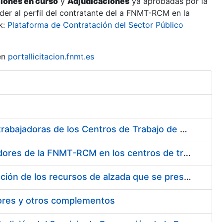
ciones en curso
y
Adjudicaciones
ya aprobadas por la
er al perfil del contratante del a FNMT-RCM en la
k:
Plataforma de Contratación del Sector Público
en
portallicitacion.fnmt.es
Suministro de Protectores Auditivos a medida para las personas trabajadoras de los Centros de Trabajo de Madrid y Burgos
Suministro de gafas graduadas antiproyecciones para los trabajadores de la FNMT-RCM en los centros de trabajo de Madrid y Burgos
Servicios de una empresa externa para el asesoramiento y resolución de los recursos de alzada que se presentan relacionados con procesos de selección para la FNMT-RCM
tores y otros complementos