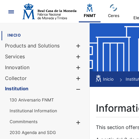
Navigation
FNMT
Ceres
El
INICIO
Products and Solutions
Show/Hide
Services
Show/Hide
Innovation
Show/Hide
Collector
Show/Hide
Inicio
Institu
Institution
Show/Hide
130 Aniversario FNMT
Informati
Institutional Information
Commitments
Show/Hide
This section offer
2030 Agenda and SDG