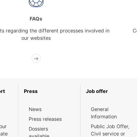
FAQs
s regarding the different processes involved in
C
our websites
rt
Press
Job offer
News
General
Information
Press releases
our
Public Job Offer,
Dossiers
cate
Civil service or
available