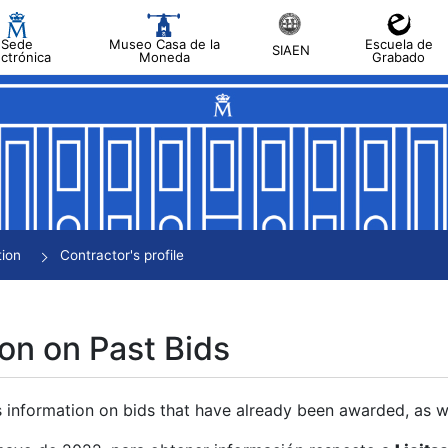
Sede
Museo Casa de la
Escuela de
SIAEN
ectrónica
Moneda
Grabado
tion
Contractor's profile
on on Past Bids
s information on bids that have already been awarded, as we