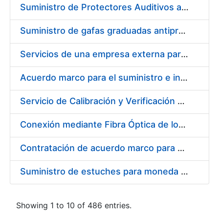
Suministro de Protectores Auditivos a medida para las personas trabajadoras de los Centros de Trabajo de Madrid y Burgos
Suministro de gafas graduadas antiproyecciones para los trabajadores de la FNMT-RCM en los centros de trabajo de Madrid y Burgos
Servicios de una empresa externa para el asesoramiento y resolución de los recursos de alzada que se presentan relacionados con procesos de selección para la FNMT-RCM
Acuerdo marco para el suministro e instalación de persianas, estores y otros complementos
Servicio de Calibración y Verificación Externa de los Equipos de Medición del Servicio de Prevención de la FNMT-RCM
Conexión mediante Fibra Óptica de los Centros de Proceso de Datos (CPDs) de las sedes de la FNMT-RCM de Burgos y Madrid
Contratación de acuerdo marco para el Suministro de Material de Electricidad para la Fábrica Nacional de Moneda y Timbre-Real Casa de la Moneda en su centro de trabajo de Burgos
Suministro de estuches para moneda de 30 €
Showing 1 to 10 of 486 entries.