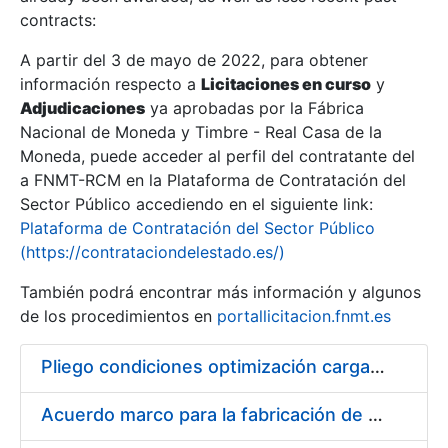
contracts:
Show/Hide
A partir del 3 de mayo de 2022, para obtener
información respecto a
Licitaciones en curso
y
Show/Hide
Adjudicaciones
ya aprobadas por la Fábrica
Show/Hide
Nacional de Moneda y Timbre - Real Casa de la
Moneda, puede acceder al perfil del contratante del
a FNMT-RCM en la Plataforma de Contratación del
Sector Público accediendo en el siguiente link:
Plataforma de Contratación del Sector Público
(https://contrataciondelestado.es/)
También podrá encontrar más información y algunos
de los procedimientos en
portallicitacion.fnmt.es
Pliego condiciones optimización cargas compras firmado
Show/Hide
Acuerdo marco para la fabricación de piezas