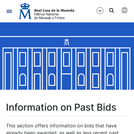
Navigation
Show/Hide
Show/Hide
Show/Hide
Show/Hide
Show/Hide
Information on Past Bids
Show/Hide
This section offers information on bids that have
already been awarded, as well as less recent past