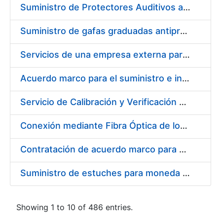
Suministro de Protectores Auditivos a medida para las personas trabajadoras de los Centros de Trabajo de Madrid y Burgos
Suministro de gafas graduadas antiproyecciones para los trabajadores de la FNMT-RCM en los centros de trabajo de Madrid y Burgos
Servicios de una empresa externa para el asesoramiento y resolución de los recursos de alzada que se presentan relacionados con procesos de selección para la FNMT-RCM
Acuerdo marco para el suministro e instalación de persianas, estores y otros complementos
Servicio de Calibración y Verificación Externa de los Equipos de Medición del Servicio de Prevención de la FNMT-RCM
Conexión mediante Fibra Óptica de los Centros de Proceso de Datos (CPDs) de las sedes de la FNMT-RCM de Burgos y Madrid
Contratación de acuerdo marco para el Suministro de Material de Electricidad para la Fábrica Nacional de Moneda y Timbre-Real Casa de la Moneda en su centro de trabajo de Burgos
Suministro de estuches para moneda de 30 €
Showing 1 to 10 of 486 entries.