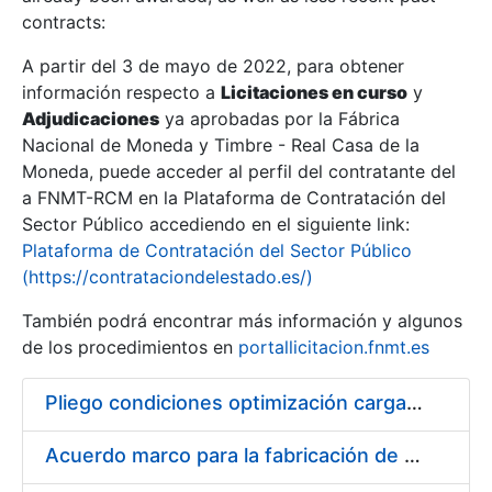
contracts:
Show/Hide
A partir del 3 de mayo de 2022, para obtener
información respecto a
Licitaciones en curso
y
Show/Hide
Adjudicaciones
ya aprobadas por la Fábrica
Show/Hide
Nacional de Moneda y Timbre - Real Casa de la
Moneda, puede acceder al perfil del contratante del
a FNMT-RCM en la Plataforma de Contratación del
Sector Público accediendo en el siguiente link:
Plataforma de Contratación del Sector Público
(https://contrataciondelestado.es/)
También podrá encontrar más información y algunos
de los procedimientos en
portallicitacion.fnmt.es
Pliego condiciones optimización cargas compras firmado
Show/Hide
Acuerdo marco para la fabricación de piezas