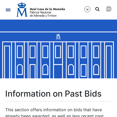
Navigation
Show/Hide
Show/Hide
Show/Hide
Show/Hide
Show/Hide
Information on Past Bids
Show/Hide
This section offers information on bids that have
already been awarded, as well as less recent past