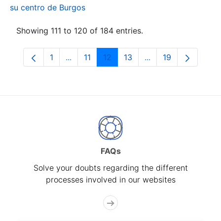
su centro de Burgos
Showing 111 to 120 of 184 entries.
1
...
11
12
13
...
19
Page
Intermediate Pages Use TAB to navigate.
Page
Page
Page
Intermediate Pages
Page
FAQs
Solve your doubts regarding the different
processes involved in our websites