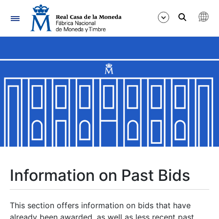
Navigation
Show/Hide
Show/Hide
Show/Hide
Show/Hide
Show/Hide
Information on Past Bids
Show/Hide
This section offers information on bids that have
already been awarded, as well as less recent past