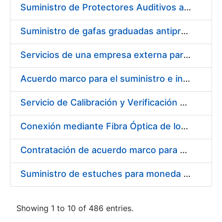
Suministro de Protectores Auditivos a medida para las personas trabajadoras de los Centros de Trabajo de Madrid y Burgos
Suministro de gafas graduadas antiproyecciones para los trabajadores de la FNMT-RCM en los centros de trabajo de Madrid y Burgos
Servicios de una empresa externa para el asesoramiento y resolución de los recursos de alzada que se presentan relacionados con procesos de selección para la FNMT-RCM
Acuerdo marco para el suministro e instalación de persianas, estores y otros complementos
Servicio de Calibración y Verificación Externa de los Equipos de Medición del Servicio de Prevención de la FNMT-RCM
Conexión mediante Fibra Óptica de los Centros de Proceso de Datos (CPDs) de las sedes de la FNMT-RCM de Burgos y Madrid
Contratación de acuerdo marco para el Suministro de Material de Electricidad para la Fábrica Nacional de Moneda y Timbre-Real Casa de la Moneda en su centro de trabajo de Burgos
Suministro de estuches para moneda de 30 €
Showing 1 to 10 of 486 entries.