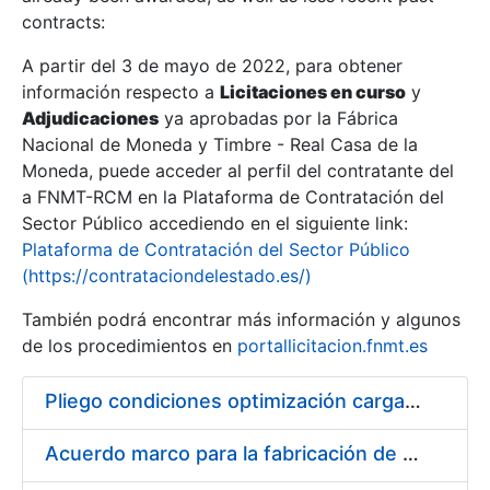
contracts:
Show/Hide
A partir del 3 de mayo de 2022, para obtener
información respecto a
Licitaciones en curso
y
Show/Hide
Adjudicaciones
ya aprobadas por la Fábrica
Show/Hide
Nacional de Moneda y Timbre - Real Casa de la
Moneda, puede acceder al perfil del contratante del
a FNMT-RCM en la Plataforma de Contratación del
Sector Público accediendo en el siguiente link:
Plataforma de Contratación del Sector Público
(https://contrataciondelestado.es/)
También podrá encontrar más información y algunos
de los procedimientos en
portallicitacion.fnmt.es
Pliego condiciones optimización cargas compras firmado
Show/Hide
Acuerdo marco para la fabricación de piezas