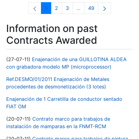
1
2
3
...
49
Page
Page
Page
Intermediate Pages Use T
Page
Information on past
Contracts Awarded
(27-07-11)
Enajenación de una GUILLOTINA ALDEA
con grabadora modelo MP (microprocessor)
Ref.DESMO/01/2011 Enajenación de Metales
procedentes de desmonetización (3 lotes)
Enajenación de 1 Carretilla de conductor sentado
FIAT OM
(20-07-11)
Contrato marco para trabajos de
instalación de mamparas en la FNMT-RCM
(20-07-11)
Contrato marco para trabajos de pintura