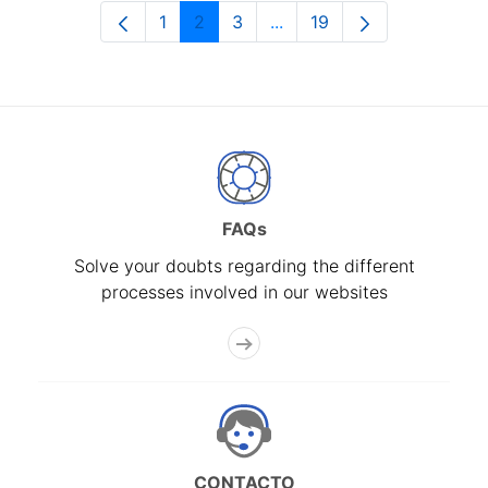
1
2
3
...
19
Page
Page
Page
Intermediate Pages Use T
Page
FAQs
Solve your doubts regarding the different
processes involved in our websites
CONTACTO