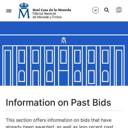
Navigation
Show/Hide
Show/Hide
Show/Hide
Show/Hide
Show/Hide
Information on Past Bids
Show/Hide
This section offers information on bids that have
already been awarded, as well as less recent past