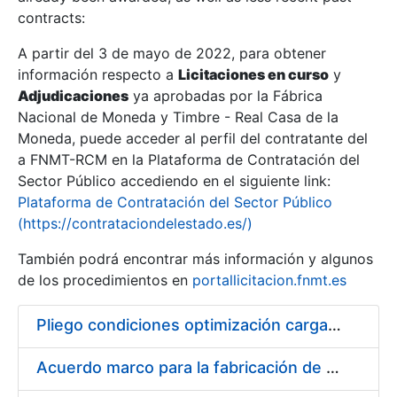
contracts:
Show/Hide
A partir del 3 de mayo de 2022, para obtener
información respecto a
Licitaciones en curso
y
Show/Hide
Adjudicaciones
ya aprobadas por la Fábrica
Show/Hide
Nacional de Moneda y Timbre - Real Casa de la
Moneda, puede acceder al perfil del contratante del
a FNMT-RCM en la Plataforma de Contratación del
Sector Público accediendo en el siguiente link:
Plataforma de Contratación del Sector Público
(https://contrataciondelestado.es/)
También podrá encontrar más información y algunos
de los procedimientos en
portallicitacion.fnmt.es
Pliego condiciones optimización cargas compras firmado
Show/Hide
Acuerdo marco para la fabricación de piezas