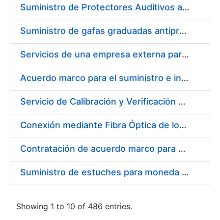
Suministro de Protectores Auditivos a medida para las personas trabajadoras de los Centros de Trabajo de Madrid y Burgos
Suministro de gafas graduadas antiproyecciones para los trabajadores de la FNMT-RCM en los centros de trabajo de Madrid y Burgos
Servicios de una empresa externa para el asesoramiento y resolución de los recursos de alzada que se presentan relacionados con procesos de selección para la FNMT-RCM
Acuerdo marco para el suministro e instalación de persianas, estores y otros complementos
Servicio de Calibración y Verificación Externa de los Equipos de Medición del Servicio de Prevención de la FNMT-RCM
Conexión mediante Fibra Óptica de los Centros de Proceso de Datos (CPDs) de las sedes de la FNMT-RCM de Burgos y Madrid
Contratación de acuerdo marco para el Suministro de Material de Electricidad para la Fábrica Nacional de Moneda y Timbre-Real Casa de la Moneda en su centro de trabajo de Burgos
Suministro de estuches para moneda de 30 €
Showing 1 to 10 of 486 entries.