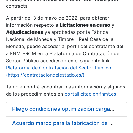
contracts:
Show/Hide
A partir del 3 de mayo de 2022, para obtener
información respecto a
Licitaciones en curso
y
Show/Hide
Adjudicaciones
ya aprobadas por la Fábrica
Show/Hide
Nacional de Moneda y Timbre - Real Casa de la
Moneda, puede acceder al perfil del contratante del
a FNMT-RCM en la Plataforma de Contratación del
Sector Público accediendo en el siguiente link:
Plataforma de Contratación del Sector Público
(https://contrataciondelestado.es/)
También podrá encontrar más información y algunos
de los procedimientos en
portallicitacion.fnmt.es
Pliego condiciones optimización cargas compras firmado
Show/Hide
Acuerdo marco para la fabricación de piezas