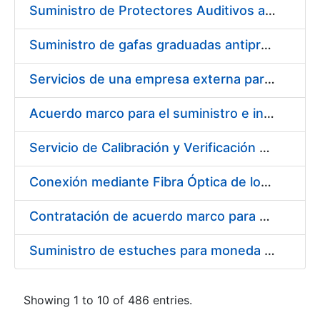
Suministro de Protectores Auditivos a medida para las personas trabajadoras de los Centros de Trabajo de Madrid y Burgos
Suministro de gafas graduadas antiproyecciones para los trabajadores de la FNMT-RCM en los centros de trabajo de Madrid y Burgos
Servicios de una empresa externa para el asesoramiento y resolución de los recursos de alzada que se presentan relacionados con procesos de selección para la FNMT-RCM
Acuerdo marco para el suministro e instalación de persianas, estores y otros complementos
Servicio de Calibración y Verificación Externa de los Equipos de Medición del Servicio de Prevención de la FNMT-RCM
Conexión mediante Fibra Óptica de los Centros de Proceso de Datos (CPDs) de las sedes de la FNMT-RCM de Burgos y Madrid
Contratación de acuerdo marco para el Suministro de Material de Electricidad para la Fábrica Nacional de Moneda y Timbre-Real Casa de la Moneda en su centro de trabajo de Burgos
Suministro de estuches para moneda de 30 €
Showing 1 to 10 of 486 entries.