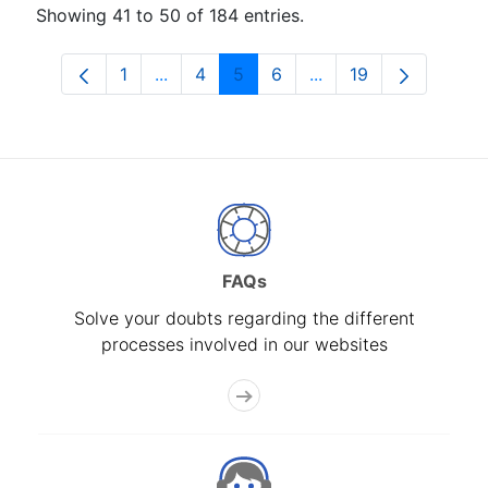
Showing 41 to 50 of 184 entries.
1
...
4
5
6
...
19
Page
Intermediate Pages Use TAB to navigat
Page
Page
Page
Intermediate Pages U
Page
FAQs
Solve your doubts regarding the different
processes involved in our websites