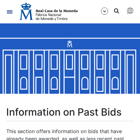
Navigation
Show/Hide
Show/Hide
Show/Hide
Show/Hide
Show/Hide
Information on Past Bids
Show/Hide
This section offers information on bids that have
already been awarded, as well as less recent past