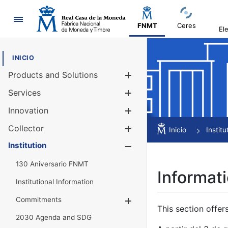
Navigation
FNMT
Ceres
El
INICIO
Products and Solutions
Show/Hide
Services
Show/Hide
Innovation
Show/Hide
Collector
Show/Hide
Inicio
Institu
Institution
Show/Hide
130 Aniversario FNMT
Informati
Institutional Information
Commitments
Show/Hide
This section offer
2030 Agenda and SDG