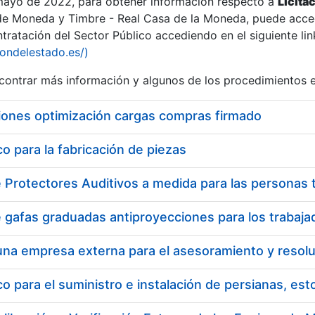
 mayo de 2022, para obtener información respecto a
Licita
de Moneda y Timbre - Real Casa de la Moneda, puede acced
ratación del Sector Público accediendo en el siguiente lin
iondelestado.es/)
ontrar más información y algunos de los procedimientos 
iones optimización cargas compras firmado
 para la fabricación de piezas
 para el suministro e instalación de persianas, es