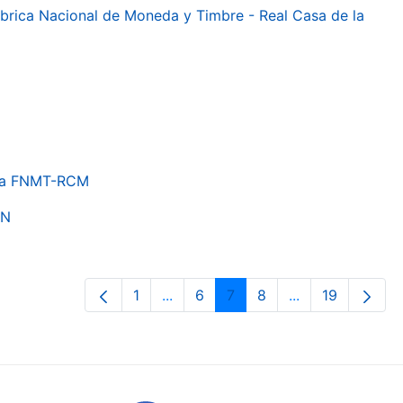
 Fábrica Nacional de Moneda y Timbre - Real Casa de la
e la FNMT-RCM
ON
1
...
6
7
8
...
19
Page
Intermediate Pages Use TAB to nav
Page
Page
Page
Intermediate Pa
Page