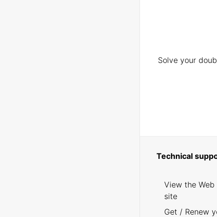
Solve your doubt
Technical suppo
View the Web
site
Get / Renew y