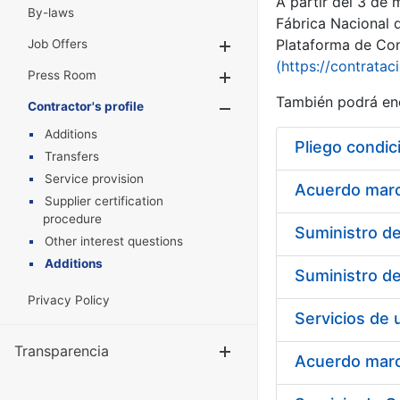
A partir del 3 de
By-laws
Fábrica Nacional 
Plataforma de Cont
Job Offers
Show/Hide
(https://contratac
Press Room
Show/Hide
También podrá enc
Contractor's profile
Show/Hide
Additions
Pliego condic
Transfers
Service provision
Acuerdo marco
Supplier certification
procedure
Other interest questions
Additions
Privacy Policy
Transparencia
Show/Hide
Acuerdo marco