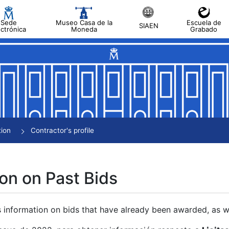
Sede
Museo Casa de la
Escuela de
SIAEN
ectrónica
Moneda
Grabado
tion
Contractor's profile
on on Past Bids
s information on bids that have already been awarded, as we