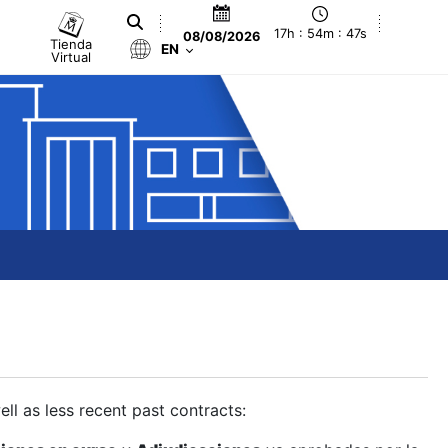
17h : 54m : 47s
08/08/2026
Tienda
EN
Virtual
ll as less recent past contracts: