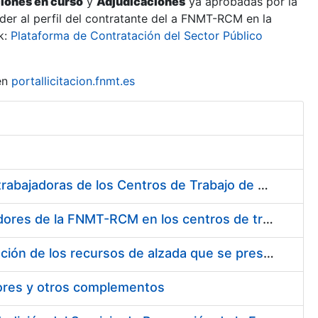
ciones en curso
y
Adjudicaciones
ya aprobadas por la
er al perfil del contratante del a FNMT-RCM en la
k:
Plataforma de Contratación del Sector Público
en
portallicitacion.fnmt.es
Suministro de Protectores Auditivos a medida para las personas trabajadoras de los Centros de Trabajo de Madrid y Burgos
Suministro de gafas graduadas antiproyecciones para los trabajadores de la FNMT-RCM en los centros de trabajo de Madrid y Burgos
Servicios de una empresa externa para el asesoramiento y resolución de los recursos de alzada que se presentan relacionados con procesos de selección para la FNMT-RCM
tores y otros complementos