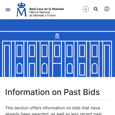
Navigation
Show/Hide
Show/Hide
Show/Hide
Show/Hide
Show/Hide
Information on Past Bids
Show/Hide
This section offers information on bids that have
already been awarded, as well as less recent past