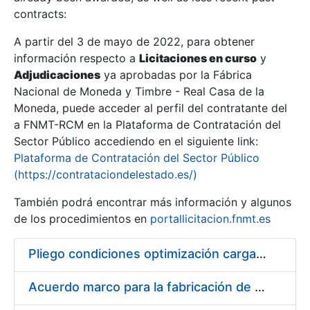
contracts:
Show/Hide
A partir del 3 de mayo de 2022, para obtener
información respecto a
Licitaciones en curso
y
Show/Hide
Adjudicaciones
ya aprobadas por la Fábrica
Show/Hide
Nacional de Moneda y Timbre - Real Casa de la
Moneda, puede acceder al perfil del contratante del
a FNMT-RCM en la Plataforma de Contratación del
Sector Público accediendo en el siguiente link:
Plataforma de Contratación del Sector Público
(https://contrataciondelestado.es/)
También podrá encontrar más información y algunos
de los procedimientos en
portallicitacion.fnmt.es
Pliego condiciones optimización cargas compras firmado
Show/Hide
Acuerdo marco para la fabricación de piezas