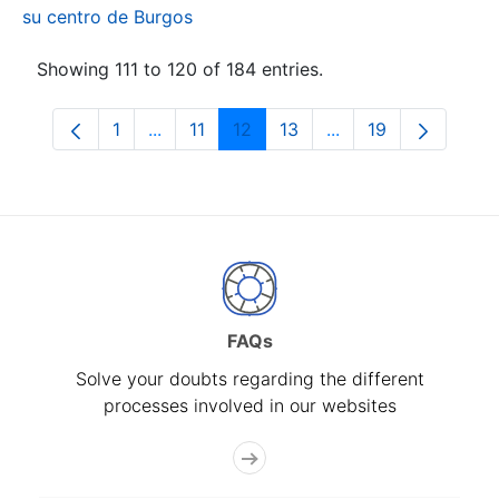
su centro de Burgos
Showing 111 to 120 of 184 entries.
1
...
11
12
13
...
19
Page
Intermediate Pages Use TAB to navigate.
Page
Page
Page
Intermediate Pages
Page
FAQs
Solve your doubts regarding the different
processes involved in our websites