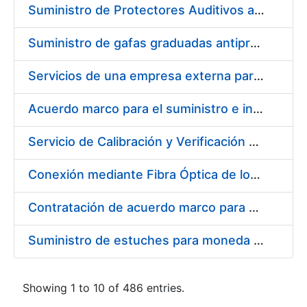
Suministro de Protectores Auditivos a medida para las personas trabajadoras de los Centros de Trabajo de Madrid y Burgos
Suministro de gafas graduadas antiproyecciones para los trabajadores de la FNMT-RCM en los centros de trabajo de Madrid y Burgos
Servicios de una empresa externa para el asesoramiento y resolución de los recursos de alzada que se presentan relacionados con procesos de selección para la FNMT-RCM
Acuerdo marco para el suministro e instalación de persianas, estores y otros complementos
Servicio de Calibración y Verificación Externa de los Equipos de Medición del Servicio de Prevención de la FNMT-RCM
Conexión mediante Fibra Óptica de los Centros de Proceso de Datos (CPDs) de las sedes de la FNMT-RCM de Burgos y Madrid
Contratación de acuerdo marco para el Suministro de Material de Electricidad para la Fábrica Nacional de Moneda y Timbre-Real Casa de la Moneda en su centro de trabajo de Burgos
Suministro de estuches para moneda de 30 €
Showing 1 to 10 of 486 entries.