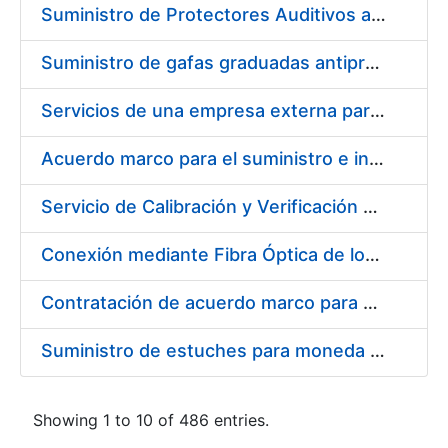
Suministro de Protectores Auditivos a medida para las personas trabajadoras de los Centros de Trabajo de Madrid y Burgos
Suministro de gafas graduadas antiproyecciones para los trabajadores de la FNMT-RCM en los centros de trabajo de Madrid y Burgos
Servicios de una empresa externa para el asesoramiento y resolución de los recursos de alzada que se presentan relacionados con procesos de selección para la FNMT-RCM
Acuerdo marco para el suministro e instalación de persianas, estores y otros complementos
Servicio de Calibración y Verificación Externa de los Equipos de Medición del Servicio de Prevención de la FNMT-RCM
Conexión mediante Fibra Óptica de los Centros de Proceso de Datos (CPDs) de las sedes de la FNMT-RCM de Burgos y Madrid
Contratación de acuerdo marco para el Suministro de Material de Electricidad para la Fábrica Nacional de Moneda y Timbre-Real Casa de la Moneda en su centro de trabajo de Burgos
Suministro de estuches para moneda de 30 €
Showing 1 to 10 of 486 entries.