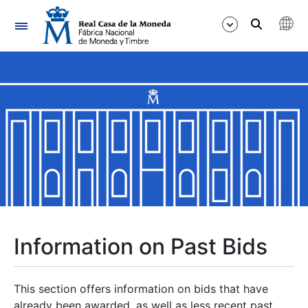
Navigation
Show/Hide
Show/Hide
Show/Hide
Show/Hide
Show/Hide
Information on Past Bids
Show/Hide
This section offers information on bids that have
already been awarded, as well as less recent past