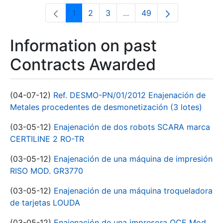
1
2
3
...
49
Page
Page
Page
Intermediate Pages Use T
Page
Information on past
Contracts Awarded
(04-07-12)
Ref. DESMO-PN/01/2012 Enajenación de
Metales procedentes de desmonetización (3 lotes)
(03-05-12)
Enajenación de dos robots SCARA marca
CERTILINE 2 RO-TR
(03-05-12)
Enajenación de una máquina de impresión
RISO MOD. GR3770
(03-05-12)
Enajenación de una máquina troqueladora
de tarjetas LOUDA
(03-05-12)
Enajenación de una impresora OCE Mod.