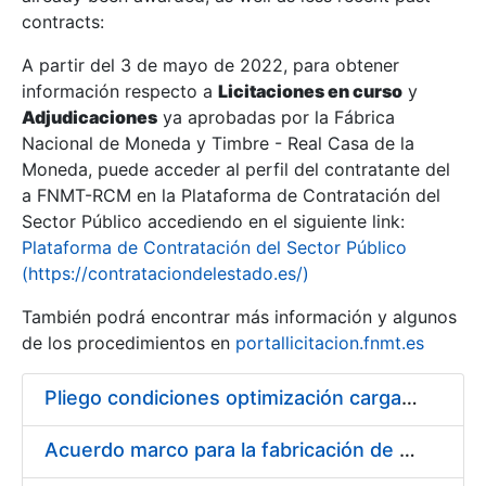
contracts:
Show/Hide
A partir del 3 de mayo de 2022, para obtener
información respecto a
Licitaciones en curso
y
Show/Hide
Adjudicaciones
ya aprobadas por la Fábrica
Show/Hide
Nacional de Moneda y Timbre - Real Casa de la
Moneda, puede acceder al perfil del contratante del
a FNMT-RCM en la Plataforma de Contratación del
Sector Público accediendo en el siguiente link:
Plataforma de Contratación del Sector Público
(https://contrataciondelestado.es/)
También podrá encontrar más información y algunos
de los procedimientos en
portallicitacion.fnmt.es
Pliego condiciones optimización cargas compras firmado
Show/Hide
Acuerdo marco para la fabricación de piezas