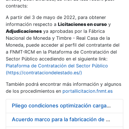
contracts:
Show/Hide
A partir del 3 de mayo de 2022, para obtener
información respecto a
Licitaciones en curso
y
Show/Hide
Adjudicaciones
ya aprobadas por la Fábrica
Show/Hide
Nacional de Moneda y Timbre - Real Casa de la
Moneda, puede acceder al perfil del contratante del
a FNMT-RCM en la Plataforma de Contratación del
Sector Público accediendo en el siguiente link:
Plataforma de Contratación del Sector Público
(https://contrataciondelestado.es/)
También podrá encontrar más información y algunos
de los procedimientos en
portallicitacion.fnmt.es
Pliego condiciones optimización cargas compras firmado
Show/Hide
Acuerdo marco para la fabricación de piezas