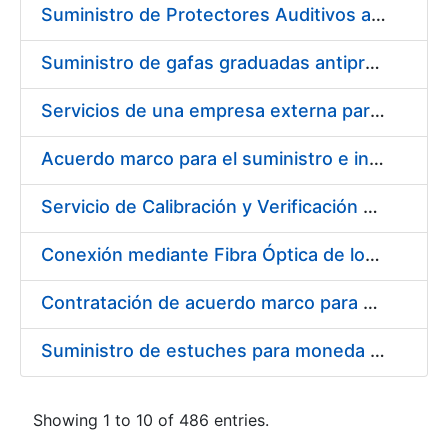
Suministro de Protectores Auditivos a medida para las personas trabajadoras de los Centros de Trabajo de Madrid y Burgos
Suministro de gafas graduadas antiproyecciones para los trabajadores de la FNMT-RCM en los centros de trabajo de Madrid y Burgos
Servicios de una empresa externa para el asesoramiento y resolución de los recursos de alzada que se presentan relacionados con procesos de selección para la FNMT-RCM
Acuerdo marco para el suministro e instalación de persianas, estores y otros complementos
Servicio de Calibración y Verificación Externa de los Equipos de Medición del Servicio de Prevención de la FNMT-RCM
Conexión mediante Fibra Óptica de los Centros de Proceso de Datos (CPDs) de las sedes de la FNMT-RCM de Burgos y Madrid
Contratación de acuerdo marco para el Suministro de Material de Electricidad para la Fábrica Nacional de Moneda y Timbre-Real Casa de la Moneda en su centro de trabajo de Burgos
Suministro de estuches para moneda de 30 €
Showing 1 to 10 of 486 entries.