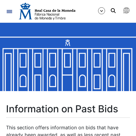
Navigation
Show/Hide
Show/Hide
Show/Hide
Show/Hide
Show/Hide
Information on Past Bids
Show/Hide
This section offers information on bids that have
already been awarded, as well as less recent past