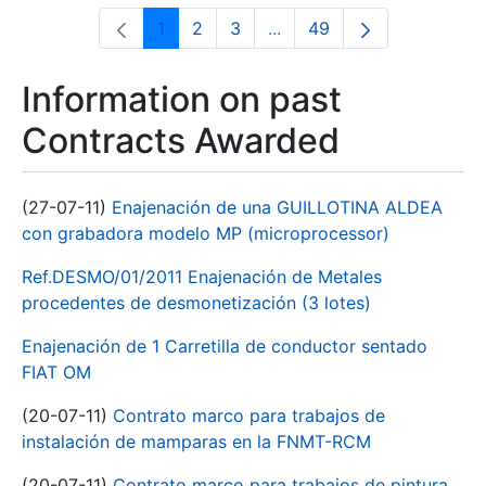
1
2
3
...
49
Page
Page
Page
Intermediate Pages Use T
Page
Information on past
Contracts Awarded
(27-07-11)
Enajenación de una GUILLOTINA ALDEA
con grabadora modelo MP (microprocessor)
Ref.DESMO/01/2011 Enajenación de Metales
procedentes de desmonetización (3 lotes)
Enajenación de 1 Carretilla de conductor sentado
FIAT OM
(20-07-11)
Contrato marco para trabajos de
instalación de mamparas en la FNMT-RCM
(20-07-11)
Contrato marco para trabajos de pintura