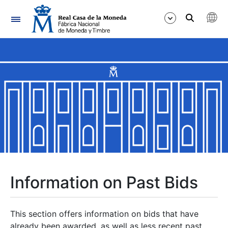
Navigation
Show/Hide
Show/Hide
Show/Hide
Show/Hide
Show/Hide
Information on Past Bids
Show/Hide
This section offers information on bids that have
already been awarded, as well as less recent past