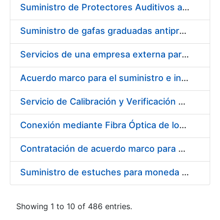
Suministro de Protectores Auditivos a medida para las personas trabajadoras de los Centros de Trabajo de Madrid y Burgos
Suministro de gafas graduadas antiproyecciones para los trabajadores de la FNMT-RCM en los centros de trabajo de Madrid y Burgos
Servicios de una empresa externa para el asesoramiento y resolución de los recursos de alzada que se presentan relacionados con procesos de selección para la FNMT-RCM
Acuerdo marco para el suministro e instalación de persianas, estores y otros complementos
Servicio de Calibración y Verificación Externa de los Equipos de Medición del Servicio de Prevención de la FNMT-RCM
Conexión mediante Fibra Óptica de los Centros de Proceso de Datos (CPDs) de las sedes de la FNMT-RCM de Burgos y Madrid
Contratación de acuerdo marco para el Suministro de Material de Electricidad para la Fábrica Nacional de Moneda y Timbre-Real Casa de la Moneda en su centro de trabajo de Burgos
Suministro de estuches para moneda de 30 €
Showing 1 to 10 of 486 entries.