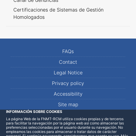
Canal de denuncias
Certificaciones de Sistemas de Gestión
Homologados
FAQs
Contact
Legal Notice
Privacy policy
Accessibility
Site map
INFORMACIÓN SOBRE COOKIES
La página Web de la FNMT-RCM utiliza cookies propias y de terceros
LinkedIn
Facebook
WhatsApp
para facilitar la navegación por la página web así como almacenar las
preferencias seleccionadas por el usuario durante su navegación. No
empleamos las cookies para almacenar o tratar datos de carácter
personal. Si continúa navegando, consideramos que acepta su uso
.
Más