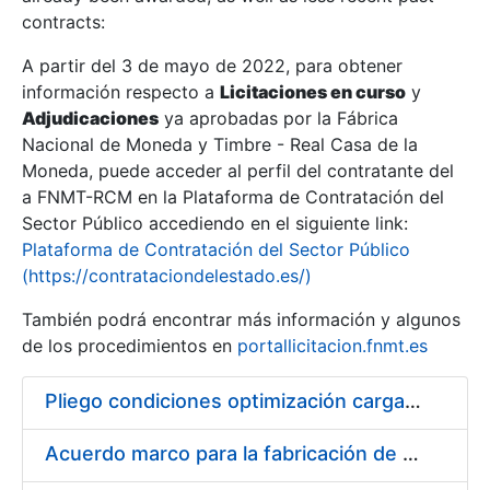
contracts:
Show/Hide
A partir del 3 de mayo de 2022, para obtener
información respecto a
Licitaciones en curso
y
Show/Hide
Adjudicaciones
ya aprobadas por la Fábrica
Show/Hide
Nacional de Moneda y Timbre - Real Casa de la
Moneda, puede acceder al perfil del contratante del
a FNMT-RCM en la Plataforma de Contratación del
Sector Público accediendo en el siguiente link:
Plataforma de Contratación del Sector Público
(https://contrataciondelestado.es/)
También podrá encontrar más información y algunos
de los procedimientos en
portallicitacion.fnmt.es
Pliego condiciones optimización cargas compras firmado
Show/Hide
Acuerdo marco para la fabricación de piezas