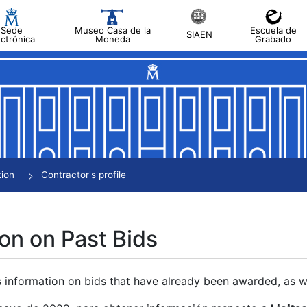
Sede
Museo Casa de la
Escuela de
SIAEN
ectrónica
Moneda
Grabado
tion
Contractor's profile
on on Past Bids
s information on bids that have already been awarded, as we