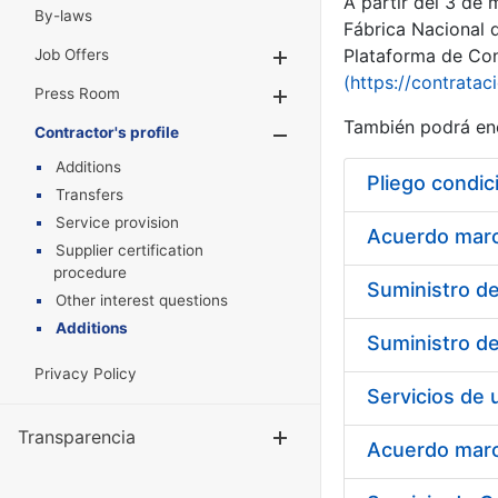
A partir del 3 de
By-laws
Fábrica Nacional 
Plataforma de Cont
Job Offers
Show/Hide
(https://contratac
Press Room
Show/Hide
También podrá enc
Contractor's profile
Show/Hide
Additions
Pliego condic
Transfers
Service provision
Acuerdo marco
Supplier certification
procedure
Other interest questions
Additions
Privacy Policy
Transparencia
Show/Hide
Acuerdo marco