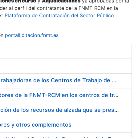
ciones en curso
y
Adjudicaciones
ya aprobadas por la
er al perfil del contratante del a FNMT-RCM en la
k:
Plataforma de Contratación del Sector Público
en
portallicitacion.fnmt.es
Suministro de Protectores Auditivos a medida para las personas trabajadoras de los Centros de Trabajo de Madrid y Burgos
Suministro de gafas graduadas antiproyecciones para los trabajadores de la FNMT-RCM en los centros de trabajo de Madrid y Burgos
Servicios de una empresa externa para el asesoramiento y resolución de los recursos de alzada que se presentan relacionados con procesos de selección para la FNMT-RCM
tores y otros complementos