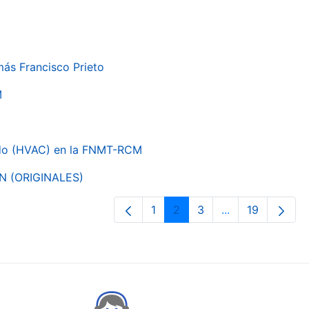
más Francisco Prieto
M
nado (HVAC) en la FNMT-RCM
ON (ORIGINALES)
1
2
3
...
19
Page
Page
Page
Intermediate Pa
Page