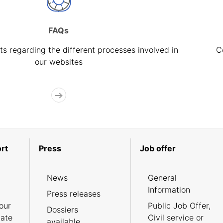
FAQs
s regarding the different processes involved in
C
our websites
rt
Press
Job offer
News
General
Information
Press releases
our
Public Job Offer,
Dossiers
cate
Civil service or
available