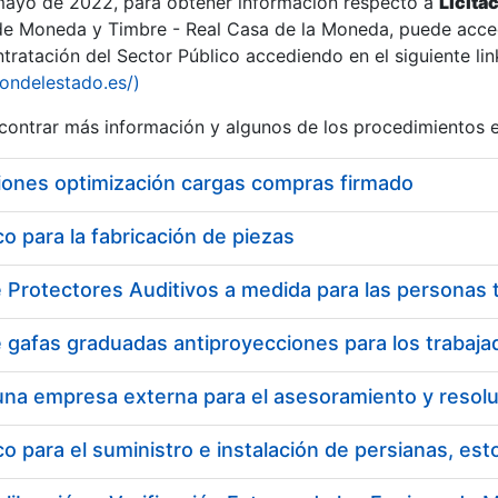
 mayo de 2022, para obtener información respecto a
Licita
de Moneda y Timbre - Real Casa de la Moneda, puede acced
ratación del Sector Público accediendo en el siguiente lin
iondelestado.es/)
ontrar más información y algunos de los procedimientos 
iones optimización cargas compras firmado
 para la fabricación de piezas
 para el suministro e instalación de persianas, es