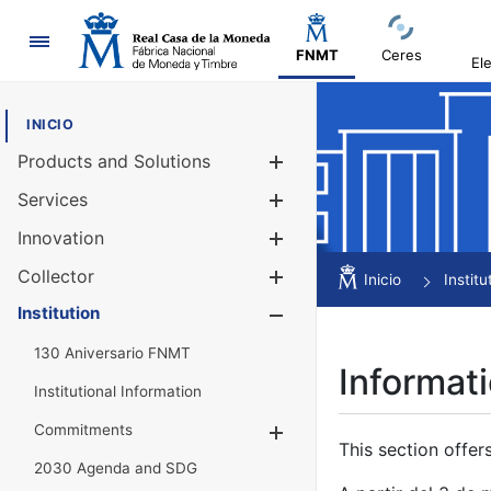
Navigation
FNMT
Ceres
El
INICIO
Products and Solutions
Show/Hide
Services
Show/Hide
Innovation
Show/Hide
Collector
Show/Hide
Inicio
Institu
Institution
Show/Hide
130 Aniversario FNMT
Informati
Institutional Information
Commitments
Show/Hide
This section offer
2030 Agenda and SDG