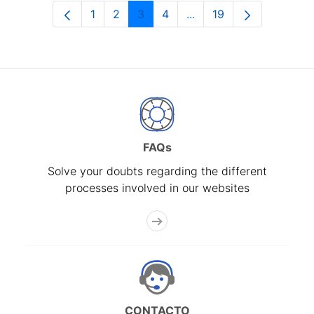
1
2
3
4
...
19
Page
Page
Page
Page
Intermediate Pages Use
Page
FAQs
Solve your doubts regarding the different
processes involved in our websites
CONTACTO