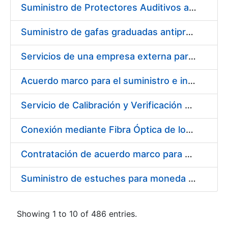
Suministro de Protectores Auditivos a medida para las personas trabajadoras de los Centros de Trabajo de Madrid y Burgos
Suministro de gafas graduadas antiproyecciones para los trabajadores de la FNMT-RCM en los centros de trabajo de Madrid y Burgos
Servicios de una empresa externa para el asesoramiento y resolución de los recursos de alzada que se presentan relacionados con procesos de selección para la FNMT-RCM
Acuerdo marco para el suministro e instalación de persianas, estores y otros complementos
Servicio de Calibración y Verificación Externa de los Equipos de Medición del Servicio de Prevención de la FNMT-RCM
Conexión mediante Fibra Óptica de los Centros de Proceso de Datos (CPDs) de las sedes de la FNMT-RCM de Burgos y Madrid
Contratación de acuerdo marco para el Suministro de Material de Electricidad para la Fábrica Nacional de Moneda y Timbre-Real Casa de la Moneda en su centro de trabajo de Burgos
Suministro de estuches para moneda de 30 €
Showing 1 to 10 of 486 entries.