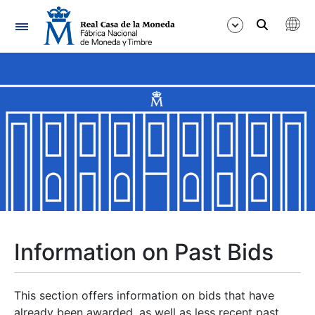
Navigation
Show/Hide
Show/Hide
Show/Hide
Show/Hide
Show/Hide
Information on Past Bids
Show/Hide
This section offers information on bids that have
already been awarded, as well as less recent past