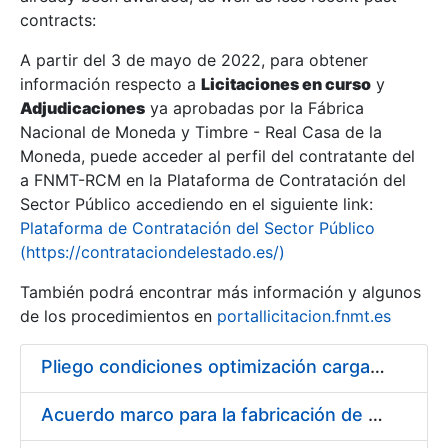
contracts:
Show/Hide
A partir del 3 de mayo de 2022, para obtener
información respecto a
Licitaciones en curso
y
Show/Hide
Adjudicaciones
ya aprobadas por la Fábrica
Show/Hide
Nacional de Moneda y Timbre - Real Casa de la
Moneda, puede acceder al perfil del contratante del
a FNMT-RCM en la Plataforma de Contratación del
Sector Público accediendo en el siguiente link:
Plataforma de Contratación del Sector Público
(https://contrataciondelestado.es/)
También podrá encontrar más información y algunos
de los procedimientos en
portallicitacion.fnmt.es
Pliego condiciones optimización cargas compras firmado
Show/Hide
Acuerdo marco para la fabricación de piezas