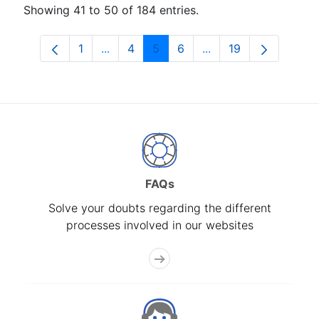
Showing 41 to 50 of 184 entries.
1
...
4
5
6
...
19
Page
Intermediate Pages Use TAB to navigat
Page
Page
Page
Intermediate Pages U
Page
FAQs
Solve your doubts regarding the different
processes involved in our websites