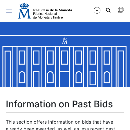
Navigation
Show/Hide
Show/Hide
Show/Hide
Show/Hide
Show/Hide
Information on Past Bids
Show/Hide
This section offers information on bids that have
already been awarded, as well as less recent past