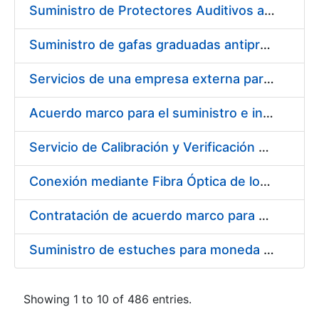
Suministro de Protectores Auditivos a medida para las personas trabajadoras de los Centros de Trabajo de Madrid y Burgos
Suministro de gafas graduadas antiproyecciones para los trabajadores de la FNMT-RCM en los centros de trabajo de Madrid y Burgos
Servicios de una empresa externa para el asesoramiento y resolución de los recursos de alzada que se presentan relacionados con procesos de selección para la FNMT-RCM
Acuerdo marco para el suministro e instalación de persianas, estores y otros complementos
Servicio de Calibración y Verificación Externa de los Equipos de Medición del Servicio de Prevención de la FNMT-RCM
Conexión mediante Fibra Óptica de los Centros de Proceso de Datos (CPDs) de las sedes de la FNMT-RCM de Burgos y Madrid
Contratación de acuerdo marco para el Suministro de Material de Electricidad para la Fábrica Nacional de Moneda y Timbre-Real Casa de la Moneda en su centro de trabajo de Burgos
Suministro de estuches para moneda de 30 €
Showing 1 to 10 of 486 entries.