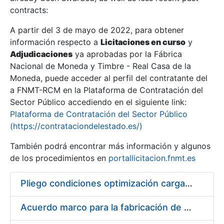
contracts:
Show/Hide
A partir del 3 de mayo de 2022, para obtener
información respecto a
Licitaciones en curso
y
Show/Hide
Adjudicaciones
ya aprobadas por la Fábrica
Show/Hide
Nacional de Moneda y Timbre - Real Casa de la
Moneda, puede acceder al perfil del contratante del
a FNMT-RCM en la Plataforma de Contratación del
Sector Público accediendo en el siguiente link:
Plataforma de Contratación del Sector Público
(https://contrataciondelestado.es/)
También podrá encontrar más información y algunos
de los procedimientos en
portallicitacion.fnmt.es
Pliego condiciones optimización cargas compras firmado
Show/Hide
Acuerdo marco para la fabricación de piezas