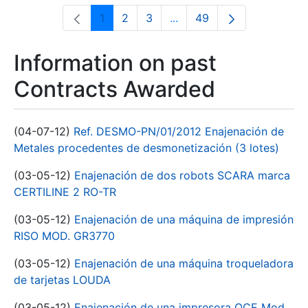
1
2
3
...
49
Page
Page
Page
Intermediate Pages Use T
Page
Information on past
Contracts Awarded
(04-07-12)
Ref. DESMO-PN/01/2012 Enajenación de
Metales procedentes de desmonetización (3 lotes)
(03-05-12)
Enajenación de dos robots SCARA marca
CERTILINE 2 RO-TR
(03-05-12)
Enajenación de una máquina de impresión
RISO MOD. GR3770
(03-05-12)
Enajenación de una máquina troqueladora
de tarjetas LOUDA
(03-05-12)
Enajenación de una impresora OCE Mod.