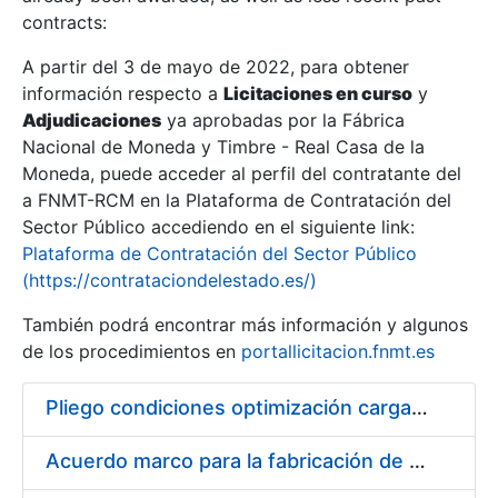
contracts:
Show/Hide
A partir del 3 de mayo de 2022, para obtener
información respecto a
Licitaciones en curso
y
Show/Hide
Adjudicaciones
ya aprobadas por la Fábrica
Show/Hide
Nacional de Moneda y Timbre - Real Casa de la
Moneda, puede acceder al perfil del contratante del
a FNMT-RCM en la Plataforma de Contratación del
Sector Público accediendo en el siguiente link:
Plataforma de Contratación del Sector Público
(https://contrataciondelestado.es/)
También podrá encontrar más información y algunos
de los procedimientos en
portallicitacion.fnmt.es
Pliego condiciones optimización cargas compras firmado
Show/Hide
Acuerdo marco para la fabricación de piezas