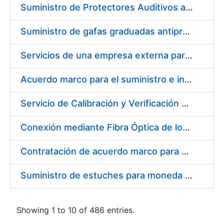
Suministro de Protectores Auditivos a medida para las personas trabajadoras de los Centros de Trabajo de Madrid y Burgos
Suministro de gafas graduadas antiproyecciones para los trabajadores de la FNMT-RCM en los centros de trabajo de Madrid y Burgos
Servicios de una empresa externa para el asesoramiento y resolución de los recursos de alzada que se presentan relacionados con procesos de selección para la FNMT-RCM
Acuerdo marco para el suministro e instalación de persianas, estores y otros complementos
Servicio de Calibración y Verificación Externa de los Equipos de Medición del Servicio de Prevención de la FNMT-RCM
Conexión mediante Fibra Óptica de los Centros de Proceso de Datos (CPDs) de las sedes de la FNMT-RCM de Burgos y Madrid
Contratación de acuerdo marco para el Suministro de Material de Electricidad para la Fábrica Nacional de Moneda y Timbre-Real Casa de la Moneda en su centro de trabajo de Burgos
Suministro de estuches para moneda de 30 €
Showing 1 to 10 of 486 entries.