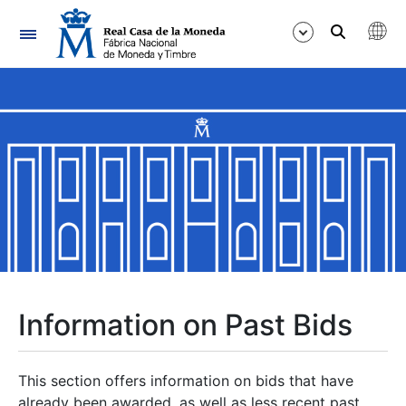
Navigation
Show/Hide
Show/Hide
Show/Hide
Show/Hide
Show/Hide
Information on Past Bids
Show/Hide
This section offers information on bids that have
already been awarded, as well as less recent past